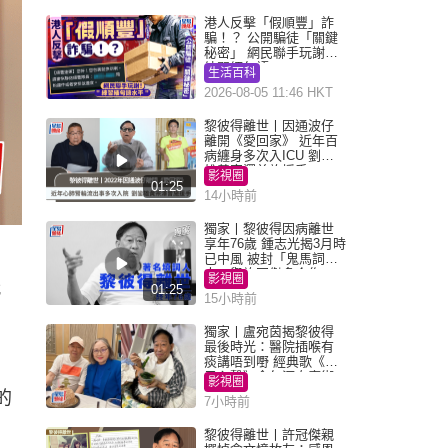
港人反擊「假順豐」詐
騙！？ 公開騙徒「關鍵
秘密」 網民聯手玩謝：
練習緬甸語
生活百科
2026-08-05 11:46 HKT
黎彼得離世丨因通波仔
離開《愛回家》 近年百
病纏身多次入ICU 劉鑾
雄黃宗澤曾施援手
影視圈
01:25
14小時前
獨家丨黎彼得因病離世
享年76歲 鍾志光揭3月時
已中風 被封「鬼馬詞
人」與許冠傑多合作
影視圈
代
01:25
15小時前
獨家丨盧宛茵揭黎彼得
最後時光：醫院插喉有
痰講唔到嘢 經典歌《浪
子心聲》金句源自廟街
影視圈
睇相佬
的
7小時前
黎彼得離世丨許冠傑親