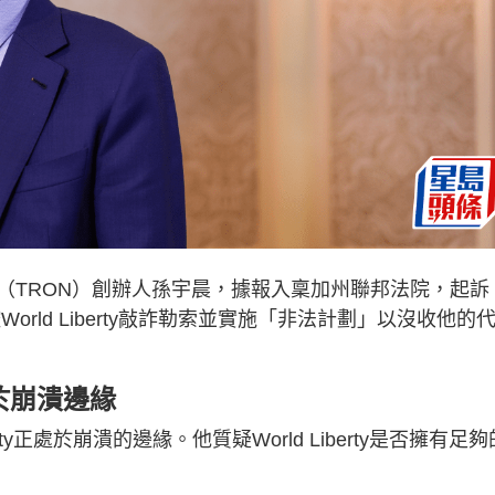
（TRON）創辦人孫宇晨，據報入稟加州聯邦法院，起訴
公司，指控World Liberty敲詐勒索並實施「非法計劃」以沒收他的
正處於崩潰邊緣
ty正處於崩潰的邊緣。他質疑World Liberty是否擁有足夠