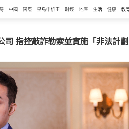
時
中國
國際
星島申訴王
財經
地產
生活
健康
教
公司 指控敲詐勒索並實施「非法計劃