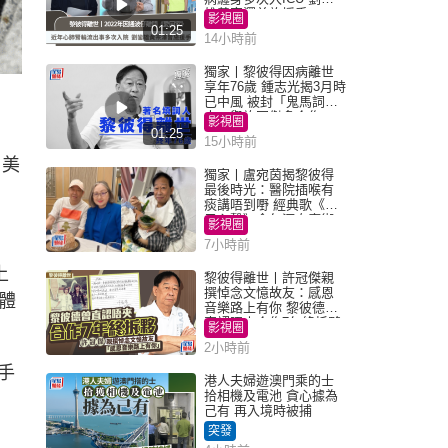
雄黃宗澤曾施援手
影視圈
01:25
14小時前
獨家丨黎彼得因病離世
享年76歲 鍾志光揭3月時
已中風 被封「鬼馬詞
人」與許冠傑多合作
影視圈
01:25
15小時前
，美
獨家丨盧宛茵揭黎彼得
最後時光：醫院插喉有
痰講唔到嘢 經典歌《浪
子心聲》金句源自廟街
影視圈
睇相佬
7小時前
上
黎彼得離世丨許冠傑親
撰悼念文憶故友：感恩
體
音樂路上有你 黎彼德曾
直認唔夾合作7年終拆夥
影視圈
2小時前
手
港人夫婦遊澳門乘的士
拾相機及電池 貪心據為
己有 再入境時被捕
突發