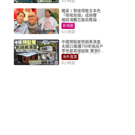
4小時前
獨家丨黎彼得敢言本色
「唔啱就插」成絕響
楊紹鴻難忘飯局教誨：
受益一生
影視圈
6小時前
中國預製屋熱銷美澳墨
夫婦22萬購750呎兩房戶
零地基直接組裝 實測9個
月激讚「重來一次都會
海外置業
買」
8小時前