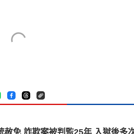
統赦免 詐欺案被判監25年 入獄後多