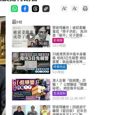
最Hit
黎彼得離世丨被前妻離
棄成「帶子洪郎」 為38
歲「躺平」兒子還債多
年 曾盼尋伴侶度晚年
影視圈
00:45
14小時前
33歲港男突中風半身癱
瘓 母拖3日先報警 網民
震驚：執返條命係神蹟
自爆2個惡習｜Juicy叮
時事熱話
5小時前
港人反擊「假順豐」詐
騙！？ 公開騙徒「關鍵
秘密」 網民聯手玩謝：
練習緬甸語
生活百科
2026-08-05 11:46 HKT
黎彼得離世丨因通波仔
離開《愛回家》 近年百
病纏身多次入ICU 劉鑾