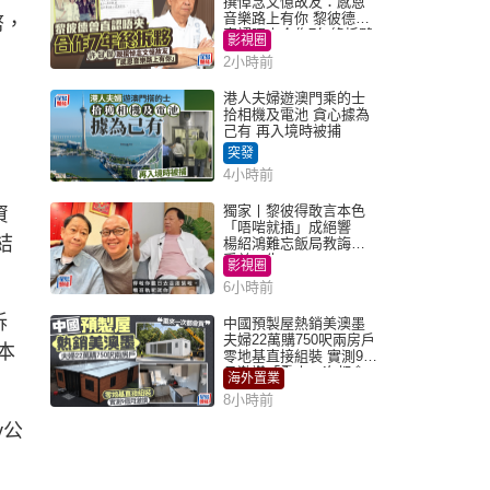
撰悼念文憶故友：感恩
音樂路上有你 黎彼德曾
幣，
直認唔夾合作7年終拆夥
影視圈
2小時前
港人夫婦遊澳門乘的士
拾相機及電池 貪心據為
己有 再入境時被捕
突發
4小時前
獨家丨黎彼得敢言本色
資
「唔啱就插」成絕響
結
楊紹鴻難忘飯局教誨：
受益一生
影視圈
6小時前
訴
中國預製屋熱銷美澳墨
夫婦22萬購750呎兩房戶
本
零地基直接組裝 實測9個
月激讚「重來一次都會
海外置業
買」
8小時前
y公