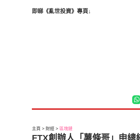
即睇《亂世投資》專頁↓
主頁
財經
區塊鏈
FTX創辦人「薯條哥」申總