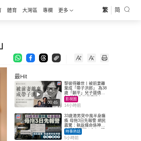
繁
简
育
體育
大灣區
專欄
更多
」
最Hit
黎彼得離世丨被前妻離
棄成「帶子洪郎」 為38
歲「躺平」兒子還債多
年 曾盼尋伴侶度晚年
影視圈
00:45
14小時前
33歲港男突中風半身癱
瘓 母拖3日先報警 網民
震驚：執返條命係神蹟
自爆2個惡習｜Juicy叮
時事熱話
5小時前