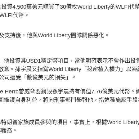
4,500萬美元購買了30億枚World Liberty的WLFI代
LFI代幣。
後，他與World Liberty團隊關係惡化。
試圖施壓」他投資其USD1穩定幣項目，當他明確表示不會作出投
有敵意。孫宇晨又指當World Liberty「秘密植入權力」以凍
公司遭受「數億美元的損失」。
hase Herro曾威脅要銷毀孫宇晨持有價值7.76億美元代幣。
宇晨如試圖維護自身利益，將向刑事部門舉報他，指這種施壓手段
朗普家族成員參與的項目，事實上，根據World Libert
部職務。