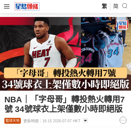
繁
简
NBA｜「字母哥」轉投熱火轉用7
號 34號球衣上架僅數小時即絕版
更新時間：16:15 2026-07-07 HKT
籃球天地