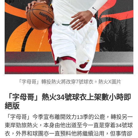
「字母哥」轉投熱火將改穿7號球衣。熱火X圖片
「字母哥」熱火34號球衣上架數小時即
絕版
「字母哥」今季宣布離開效力13季的公鹿，轉投另一
東岸勁旅熱火，本身由他出道至今一直是穿着34號球
衣，外界和球團亦一直預料他將繼續沿用，但事情卻