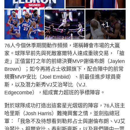
+1
76人今個休季期間動作頻頻，堪稱轉會市場的大贏
家。球隊早前先與死敵塞爾特人達成重磅交易，「搶
走」正值當打之年的前總決賽MVP謝倫布朗（Jaylen
Brown）；如今再將占士收歸旗下，配合陣中的前常
規賽MVP安比（Joel Embiid）、前最佳進步球員麥
斯，以及潛力新秀VJ艾治琴比（V.J.
Edgecombe），組成實力超班的爭標陣容。
對於球隊成功打造出這套星光熠熠的陣容，76人班主
哈里斯（Josh Harris）難掩興奮之情，並劍指總冠
軍：「我急不及待想看到勒邦占士與謝倫布朗、VJ艾
治琴比、祖爾安比、泰利斯麥斯，以及我們陣中一眾