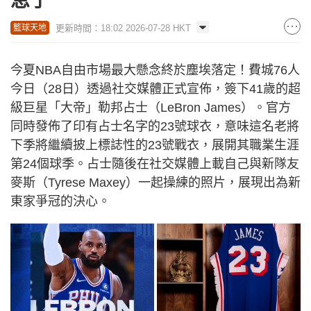
息了
更新時間：18:02 2026-07-28 HKT
籃球天地
今夏NBA自由市場最大懸念終於塵埃落定！費城76人
今日（28日）透過社交媒體正式宣佈，簽下41歲的超
級巨星「大帝」勒邦占士（LeBron James）。官方
同時發佈了印有占士名字的23號球衣，意味這名老將
下季將繼續披上標誌性的23號戰衣，展開其職業生涯
第24個球季。占士隨後在社交媒體上載自己與新隊友
麥斯（Tyrese Maxey）一起操練的照片，展現出為新
東家爭冠的決心。