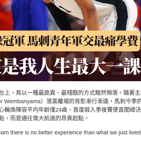
台上，竟以一種最詭異、最殘酷的方式黯然殞落。隨著主
or Wembanyama）落寞離場的背影漸行漸遠，馬刺今季
心輪換陣容平均年齡僅24歲、首度殺入季後賽便直闖總
點，而是通往偉大航道的昂貴起點。
team there is no better experience than what we just lived