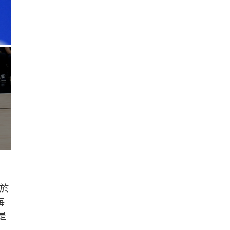
於
每
是