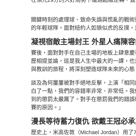
關鍵時刻的處理球、致命失誤與慌亂的戰術
的年輕球隊。面對紐約人如狼似虎的反撲，
凝視宿敵主場封王 外星人痛陳容
賽後，面對對手在自己主場的地板上肆意慶
歷相提並論，這是我人生中最大的一課，也
與教訓的旅程，將深刻塑造球隊未來的心態
談及為何屢屢被對手絕地反擊，上演「相同
白了一點，我們的容錯率非常、非常低。我
到的懲罰太嚴厲了。對手在懲罰我們的錯誤
賽的原因。」
漫長等待蓄力復仇 欲戴王冠必承
歷史上，米高佐敦（Michael Jordan）用