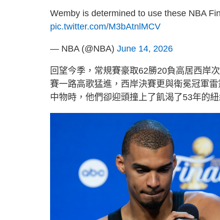
Wemby is determined to use these NBA Fina
pic.twitter.com/M3bAtnlMCV
— NBA (@NBA)
June 14, 2026
回望今季，常規賽豪取62勝20負高居西
賽一路高歌猛進，西岸決賽更與衛冕冠軍雷
中物時，他們卻迎頭撞上了飢渴了53年的