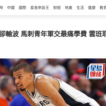
時
中國
國際
星島申訴王
財經
地產
生活
健康
教
先卻輸波 馬刺青年軍交最痛學費 雲