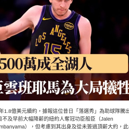
落實以4年1.8億美元續約，據報這位昔日「落選秀」為助球隊騰
不及早前大幅降薪的紐約人奪冠功臣般臣（Jalen
r Wembanyama），但考慮到其出身及從未簽過頂薪大約，