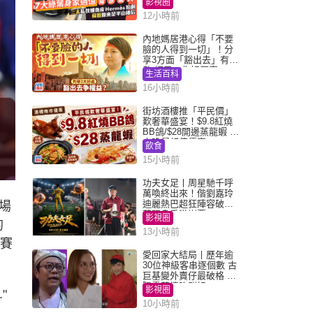
影視圈
12小時前
內地媽居港心得「不要
臉的人得到一切」！分
享3方面「豁出去」有著
數 網民：你好厲害
生活百科
16小時前
街坊酒樓推「平民價」
歎奢華盛宴！$9.8紅燒
BB鴿/$28開邊蒸龍蝦 3
大晚餐超值優惠
飲食
15小時前
功夫女足丨周星馳千呼
萬喚終出來！偕劉嘉玲
迪麗熱巴超狂陣容破天
場
荒現身香港謝票
影視圈
的
13小時前
決賽
愛回家大結局丨歷年逾
30位神級客串逐個數 古
巨基變外賣仔最破格 歐
陽震華情陷群姐
影視圈
."
10小時前