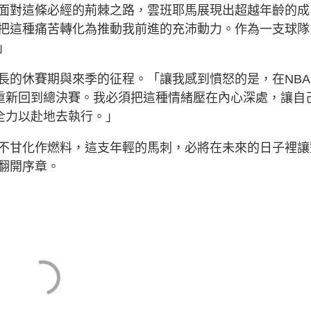
面對這條必經的荊棘之路，雲班耶馬展現出超越年齡的成
把這種痛苦轉化為推動我前進的充沛動力。作為一支球隊
」
長的休賽期與來季的征程。「讓我感到憤怒的是，在NBA
能重新回到總決賽。我必須把這種情緒壓在內心深處，讓自
全力以赴地去執行。」
不甘化作燃料，這支年輕的馬刺，必將在未來的日子裡讓
翻開序章。