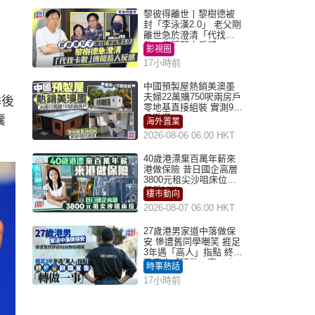
黎彼得離世丨黎樹德被
封「李泳漢2.0」 老父剛
離世急於澄清「代找卡
數」傳聞惹人反感
影視圈
17小時前
中國預製屋熱銷美澳墨
夫婦22萬購750呎兩房戶
季後
零地基直接組裝 實測9個
月激讚
囊
海外置業
2026-08-06 06:00 HKT
40歲港漂棄百萬年薪來
港做保險 昔日國企高層
3800元租尖沙咀床位｜
租盤Million
樓市動向
2026-08-07 06:00 HKT
27歲港男家道中落做保
安 慘遭舊同學嘲笑 捱足
3年遇「高人」指點 終辭
職宣告「轉做一事」｜
時事熱話
Juicy叮
17小時前