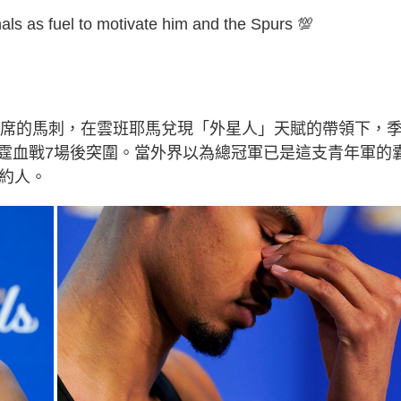
ls as fuel to motivate him and the Spurs 💯
岸次席的馬刺，在雲班耶馬兌現「外星人」天賦的帶領下，
霆血戰7場後突圍。當外界以為總冠軍已是這支青年軍的
紐約人。