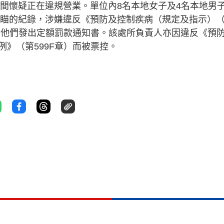
房間懷疑正在違規營業。單位內8名本地女子及4名本地男
行掃瞄的紀錄，涉嫌違反《預防及控制疾病（規定及指示）
遂向他們發出定額罰款通知書。該處所負責人亦因違反《預
》（第599F章）而被票控。