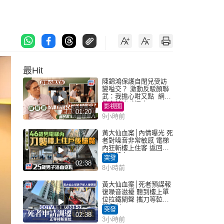
最Hit
陳錦鴻保護自閉兒受訪
變嗌交？ 激動反駁顏聯
武：我擔心咁又點 網民
批主持咄咄逼人
影視圈
01:20
9小時前
黃大仙血案│內情曝光 死
者對噪音非常敏感 電梯
內狂斬樓上住客 返回住
所墮樓亡
突發
02:38
8小時前
黃大仙血案│死者預謀報
復噪音滋擾 聽到樓上單
位拉鐵閘聲 攜刀等𨋢伏
擊傷者
突發
02:38
3小時前