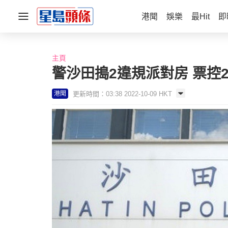
港聞
娛樂
最Hit
即
主頁
警沙田搗2違規派對房 票控
更新時間：03:38 2022-10-09 HKT
港聞