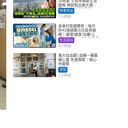
10物業 父母常喊窮生活
極慳 網民點出兩大隱
憂：未必是隱形富豪｜
時事熱話
Juicy叮
7小時前
長者社區服務券｜每月
$541換過萬元社區券服
務！護理/膳食/治療/上門
或中心任揀 1條件免資產
生活百科
審查（附申請資格及教
8小時前
學）
黃大仙血案│血腥一幕震
撼心靈 死者鄰居：個心
仲震緊
突發
2小時前