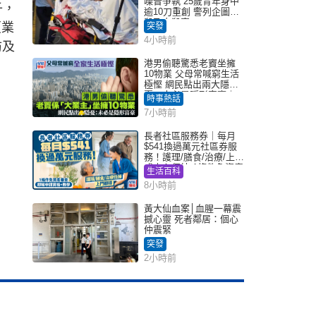
噪音爭執 25歲青年身中
子，
逾10刀重創 警列企圖謀
殺及自殺案
（業
突發
4小時前
防及
港男偷聽驚悉老竇坐擁
10物業 父母常喊窮生活
極慳 網民點出兩大隱
憂：未必是隱形富豪｜
時事熱話
Juicy叮
7小時前
長者社區服務券｜每月
$541換過萬元社區券服
務！護理/膳食/治療/上門
或中心任揀 1條件免資產
生活百科
審查（附申請資格及教
8小時前
學）
黃大仙血案│血腥一幕震
撼心靈 死者鄰居：個心
仲震緊
突發
2小時前