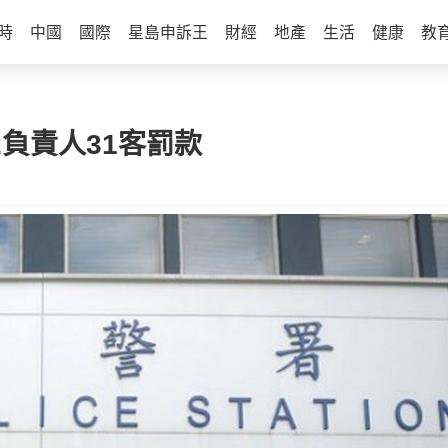
時
中國
國際
星島申訴王
財經
地產
生活
健康
教
2負責人31客罰款