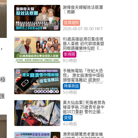
謝偉俊夫婦擬效法蔡瀾
｜周顯
投資理財
2026-08-07 06:00 HKT
81歲高雄返港召集佳視
藝人茶敘 初代郭靖黃蓉
同框遇羅樂林勾起《神
，
鵰俠侶》回憶殺
影視圈
8小時前
手機無電陷「世紀大恐
慌」 港女崩潰憶中環街
太極
頭借電落難記 感激好心
人溫馨相助：這份溫暖
時事熱話
記一輩子｜Juicy叮
5小時前
匯
黃大仙血案│死傷者曾為
噪音爭執 25歲青年身中
逾10刀重創 警列企圖謀
殺及自殺案
突發
4小時前
港男偷聽驚悉老竇坐擁