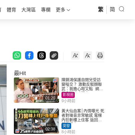
繁
简
育
體育
大灣區
專欄
更多
最Hit
陳錦鴻保護自閉兒受訪
變嗌交？ 激動反駁顏聯
武：我擔心咁又點 網民
批主持咄咄逼人
影視圈
01:20
9小時前
黃大仙血案│內情曝光 死
者對噪音非常敏感 電梯
內狂斬樓上住客 返回住
所墮樓亡
突發
02:38
8小時前