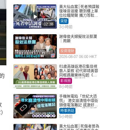
黃大仙血案│死者預謀報
復噪音滋擾 聽到樓上單
位拉鐵閘聲 攜刀等𨋢伏
擊傷者
突發
02:38
3小時前
謝偉俊夫婦擬效法蔡瀾
｜周顯
投資理財
2026-08-07 06:00 HKT
81歲高雄返港召集佳視
藝人茶敘 初代郭靖黃蓉
同框遇羅樂林勾起《神
的
鵰俠侶》回憶殺
影視圈
8小時前
手機無電陷「世紀大恐
慌」 港女崩潰憶中環街
款
頭借電落難記 感激好心
人溫馨相助：這份溫暖
時事熱話
章）
記一輩子｜Juicy叮
5小時前
黃大仙血案│死傷者曾為