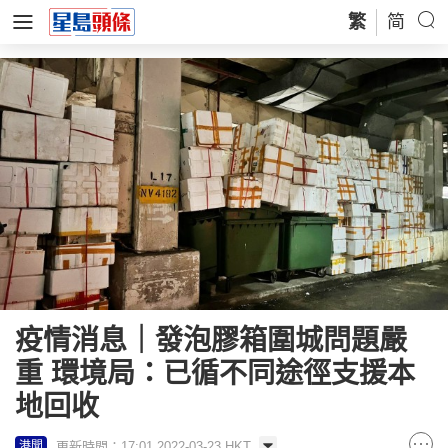
繁
简
疫情消息｜發泡膠箱圍城問題嚴
重 環境局：已循不同途徑支援本
地回收
更新時間：17:01 2022-03-23 HKT
港聞