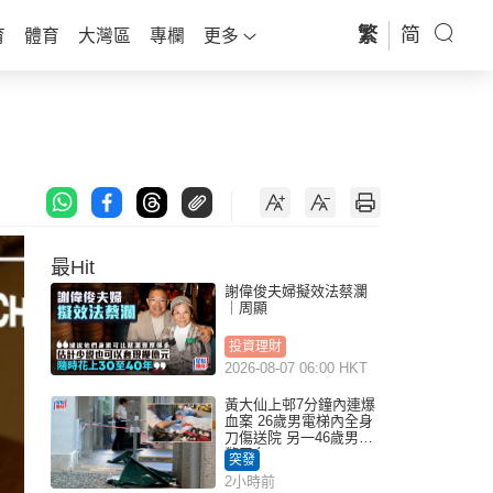
繁
简
育
體育
大灣區
專欄
更多
最Hit
謝偉俊夫婦擬效法蔡瀾
｜周顯
投資理財
2026-08-07 06:00 HKT
黃大仙上邨7分鐘內連爆
血案 26歲男電梯內全身
刀傷送院 另一46歲男倒
斃平台
突發
2小時前