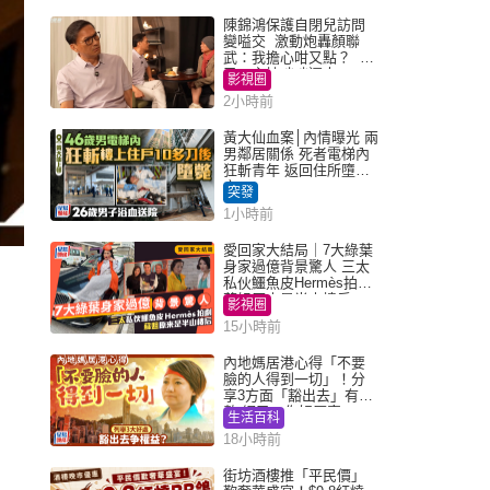
陳錦鴻保護自閉兒訪問
變嗌交 激動炮轟顏聯
武：我擔心咁又點？ 網
民：主持咄咄逼人
影視圈
2小時前
黃大仙血案│內情曝光 兩
男鄰居關係 死者電梯內
狂斬青年 返回住所墮樓
亡
突發
1小時前
愛回家大結局｜7大綠葉
身家過億背景驚人 三太
私伙鱷魚皮Hermès拍劇
蘇姐原來是半山樓后
影視圈
15小時前
內地媽居港心得「不要
臉的人得到一切」！分
享3方面「豁出去」有著
數 網民：你好厲害
生活百科
18小時前
街坊酒樓推「平民價」