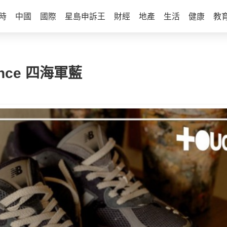
時
中國
國際
星島申訴王
財經
地產
生活
健康
教
lance 四海軍藍