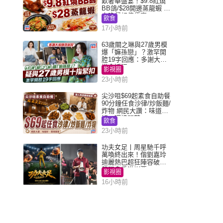
歎奢華盛宴！$9.8紅燒
BB鴿/$28開邊蒸龍蝦 3
大晚餐超值優惠
飲食
17小時前
63歲關之琳與27歲男模
爆「嫲孫戀」？激罕開
腔19字回應：多謝大家
掛念近況
影視圈
23小時前
尖沙咀$69起素食自助餐
90分鐘任食沙律/炒飯麵/
炸物 網民大讚：味道
好，環境闊落
飲食
23小時前
功夫女足丨周星馳千呼
萬喚終出來！偕劉嘉玲
迪麗熱巴超狂陣容破天
荒現身香港謝票
影視圈
16小時前