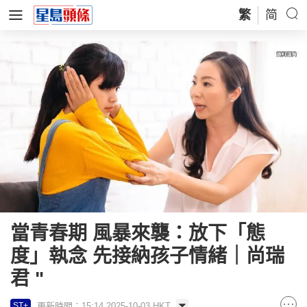
繁
简
當青春期 風暴來襲：放下「態
度」執念 先接納孩子情緒｜尚瑞
君 "
更新時間：15:14 2025-10-03 HKT
ST+