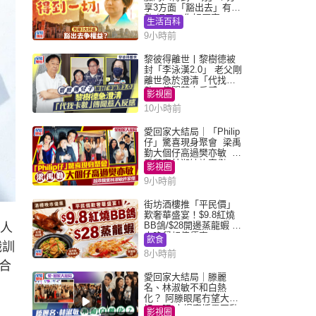
享3方面「豁出去」有著
數 網民：你好厲害
生活百科
9小時前
黎彼得離世丨黎樹德被
封「李泳漢2.0」 老父剛
離世急於澄清「代找卡
數」傳聞惹人反感
影視圈
10小時前
愛回家大結局｜「Philip
仔」驚喜現身聚會 梁禹
勤大個仔高過樊亦敏 超
乖黐實林淑敏許家傑
影視圈
9小時前
街坊酒樓推「平民價」
歎奢華盛宴！$9.8紅燒
BB鴿/$28開邊蒸龍蝦 3
及人
大晚餐超值優惠
飲食
職訓
8小時前
合
愛回家大結局｜滕麗
名、林淑敏不和白熱
化？ 阿滕眼尾冇望大小
姐一眼 商場直播零互動
影視圈