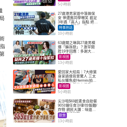
18:50
5小時前
繼
27歲港男家道中落做保
局
安 慘遭舊同學嘲笑 捱足
3年遇「高人」指點 終辭
職宣告「轉做一事」｜
時事熱話
Juicy叮
10小時前
術
63歲關之琳與27歲男模
習指
爆「嫲孫戀」？激罕開
腔19字回應：多謝大家
第
掛念近況
影視圈
13小時前
愛回家大結局｜7大綠葉
身家過億背景驚人 三太
私伙鱷魚皮Hermès拍劇
蘇姐原來是半山樓后
影視圈
5小時前
尖沙咀$69起素食自助餐
90分鐘任食沙律/炒飯麵/
炸物 網民大讚：味道
好，環境闊落
飲食
13小時前