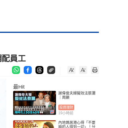
調配員工
最Hit
謝偉俊夫婦擬效法蔡瀾
｜周顯
投資理財
19小時前
內地媽居港心得「不要
臉的人得到一切」！分