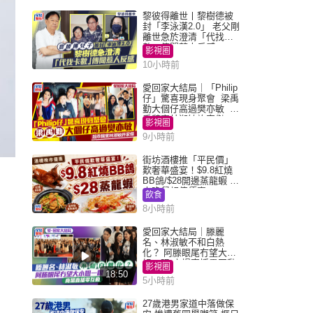
黎彼得離世丨黎樹德被
封「李泳漢2.0」 老父剛
離世急於澄清「代找卡
數」傳聞惹人反感
影視圈
10小時前
愛回家大結局｜「Philip
仔」驚喜現身聚會 梁禹
勤大個仔高過樊亦敏 超
乖黐實林淑敏許家傑
影視圈
9小時前
街坊酒樓推「平民價」
歎奢華盛宴！$9.8紅燒
BB鴿/$28開邊蒸龍蝦 3
大晚餐超值優惠
飲食
8小時前
愛回家大結局｜滕麗
名、林淑敏不和白熱
化？ 阿滕眼尾冇望大小
姐一眼 商場直播零互動
影視圈
18:50
5小時前
27歲港男家道中落做保