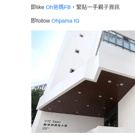
即like
Oh爸媽FB
，緊貼一手親子資訊
即follow
Ohpama IG