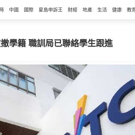
時
中國
國際
星島申訴王
財經
地產
生活
健康
教
元被撤學籍 職訓局已聯絡學生跟進