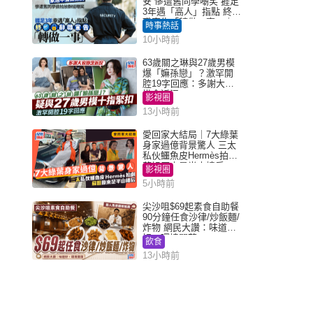
安 慘遭舊同學嘲笑 捱足
3年遇「高人」指點 終辭
職宣告「轉做一事」｜
時事熱話
Juicy叮
10小時前
63歲關之琳與27歲男模
爆「嫲孫戀」？激罕開
腔19字回應：多謝大家
掛念近況
影視圈
13小時前
愛回家大結局｜7大綠葉
身家過億背景驚人 三太
私伙鱷魚皮Hermès拍劇
蘇姐原來是半山樓后
影視圈
5小時前
尖沙咀$69起素食自助餐
90分鐘任食沙律/炒飯麵/
炸物 網民大讚：味道
好，環境闊落
飲食
13小時前