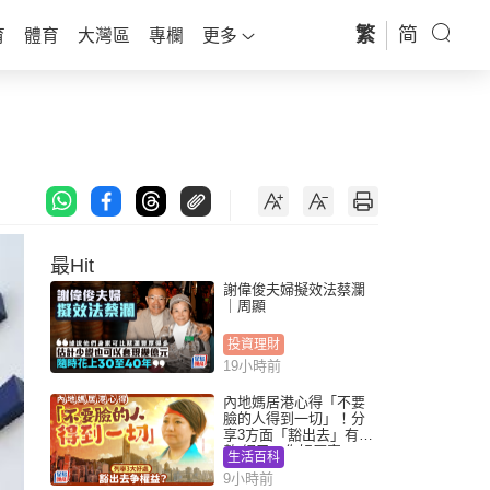
繁
简
育
體育
大灣區
專欄
更多
最Hit
謝偉俊夫婦擬效法蔡瀾
｜周顯
投資理財
19小時前
內地媽居港心得「不要
臉的人得到一切」！分
享3方面「豁出去」有著
數 網民：你好厲害
生活百科
9小時前