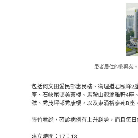
患者居住的彩興苑
包括何文田愛民邨惠民樓、衛理道君頤峰2
座、石峽尾邨美薈樓、馬鞍山觀瀾雅軒4座、
號、秀茂坪邨秀康樓，以及東涌裕泰苑B座
張竹君說，確診病例有上升趨勢，而且每日
建立時間：17：13