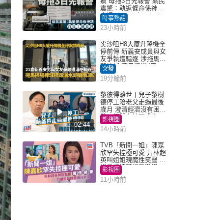
瘓 母拖3日先報警 網民
震驚：執返條命係神蹟
自爆2個惡習｜Juicy叮
時事熱話
23小時前
尖沙咀H8大廈升降機全
停前傳 新義安成員與女
友爭執遭驅逐 涉拖馬刑
毀被捕 警另通緝4男
突發
19分鐘前
黎彼得離世丨兒子黎樹
德停工陪老父走過最後
歲月 澄清經濟沒有困
難：傳聞有誇張成份
影視圈
02:44
14小時前
TVB「新聞一姐」陳嘉
欣罕失控極可愛 畀林超
英叫姐姐現魔性笑聲 自
嘲是姨姨獲網民激讚
影視圈
11小時前