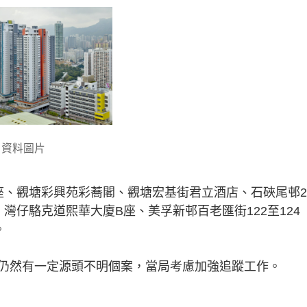
。資料圖片
座、觀塘彩興苑彩蕎閣、觀塘宏基街君立酒店、石硤尾邨2
灣仔駱克道熙華大廈B座、美孚新邨百老匯街122至124
。
仍然有一定源頭不明個案，當局考慮加強追蹤工作。