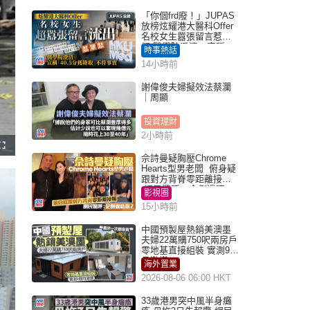
「你個frd廢！」JUPAS
放榜炫耀港大醫科Offer
名校女生囂張留言惹眾
怒 醫學院澄清：宣稱
時事熱話
「40.5分獲錄取」不符事
14小時前
實｜Juicy叮
謝偉俊夫婦擬效法蔡瀾
｜周顯
投資理財
2小時前
F
u
佘詩曼疑胸壓Chrome
l
Hearts型男老闆 俯身疑
l
s
跟對方背脊零距離接觸
c
網民驚呼：企側邊唔
r
影視圈
e
得？
e
15小時前
n
中國預製屋熱銷美澳墨
夫婦22萬購750呎兩房戶
零地基直接組裝 實測9個
月激讚
海外置業
2026-08-06 06:00 HKT
33歲港男突中風半身癱