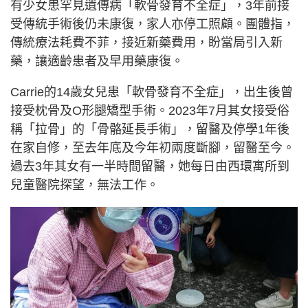
有少女患罕見遺傳病「軟骨發育不全症」，3年前接
受傳統手術後仍未康復，家人亦停工照顧。團體指，
傳統療法耗費不菲，接近新藥費用，盼當局引入新
藥，讓適齡患者及早用藥康復。
Carrie的14歲女兒患「軟骨發育不全症」，出生後曾
接受枕骨及O形腿矯型手術。2023年7月其女接受俗
稱「拉骨」的「骨骼延長手術」，留醫及停學1年後
在家自修，至去年底及今年初兩度斷腳，留醫至今。
過去3年其女有一半時間留醫，她每日由西環寓所到
兒童醫院探望，無法工作。