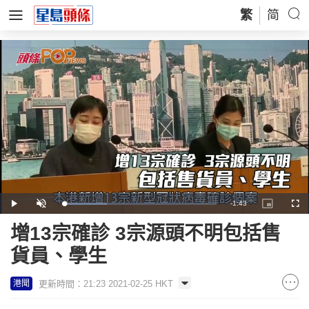
繁
简
Remaining
-
1:43
Loaded
:
Play
Unmute
Picture-
Full
29.05%
in-
Picture
Time
增13宗確診 3宗源頭不明包括售
貨員、學生
更新時間：21:23 2021-02-25 HKT
港聞