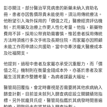
彭亦關注，部分醫治罕見病患的新藥未納入資助名
冊，患者亦因售價昂貴未能使用，須沿用傳統療法。
他盼望引入海外採用的「價值之花」醫療經濟評估機
制，於用藥及治療上作更人性化考量。他指，新藥物
費用不菲，採用公帑資助需審慎，惟若患者採用傳統
方法時須進行多次手術及長期住院，而家屬亦因照顧
未能工作而申請公共援助，當中亦牽涉龐大醫療成本
及社福開支。
他提到，過程中患者及家屬亦承受沉重壓力，而「價
值之花」機制則在衡量金錢成本外，亦基於患者及家
屬生活質素作整體考量，為病者謀最大福祉。
醫管局回覆指，會定時審視是否需要將其他疾病納入
篩查計劃，目前並未就列入篩查病症設立關鍵績效指
標。另外就龐貝氏症，醫管局指鑑於其病發時間普遍