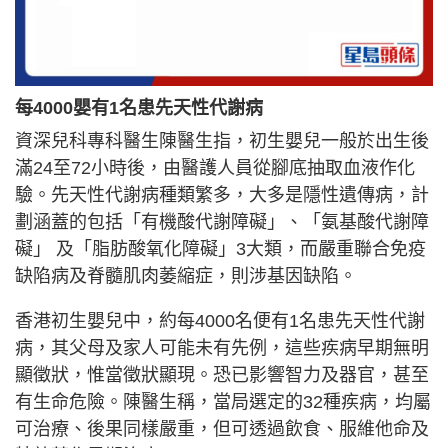
每4000嬰有1名患先天性代謝病
資深兒科專科醫生陳醫生指，初生嬰兒一般於出生後
滿24至72小時後，由醫護人員從腳底抽取血液作化
驗。先天性代謝病種類繁多，大多是隱性遺傳病，計
劃涵蓋的包括「有機酸代謝障礙」、「氨基酸代謝障
礙」 及「脂肪酸氧化障礙」3大類，而嚴重聯合免疫
缺陷病及脊髓肌肉萎縮症，則涉基因缺陷。
香港初生嬰兒中，約每4000名便有1名患先天性代謝
病，其父母及家人可能未有先例，這些疾病早期無明
顯徵狀，惟當徵狀顯現。恐已影響智力及器官，甚至
有生命危險。陳醫生稱，當局選定的32種疾病，均屬
可治療、後果同樣嚴重，但可透過飲食、服維他命及