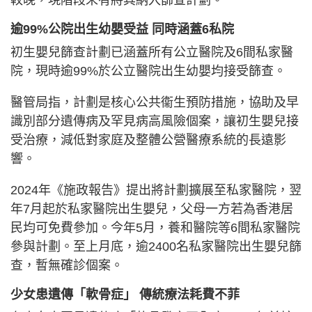
較晚，現階段未有將其納入篩查計劃。
逾99%公院出生幼嬰受益 同時涵蓋6私院
初生嬰兒篩查計劃已涵蓋所有公立醫院及6間私家醫
院，現時逾99%於公立醫院出生幼嬰均接受篩查。
醫管局指，計劃是核心公共衞生預防措施，協助及早
識別部分遺傳病及罕見病高風險個案，讓初生嬰兒接
受治療，減低對家庭及整體公營醫療系統的長遠影
響。
2024年《施政報告》提出將計劃擴展至私家醫院，翌
年7月起於私家醫院出生嬰兒，父母一方若為香港居
民均可免費參加。今年5月，養和醫院等6間私家醫院
參與計劃。至上月底，逾2400名私家醫院出生嬰兒篩
查，暫無確診個案。
少女患遺傳「軟骨症」 傳統療法耗費不菲