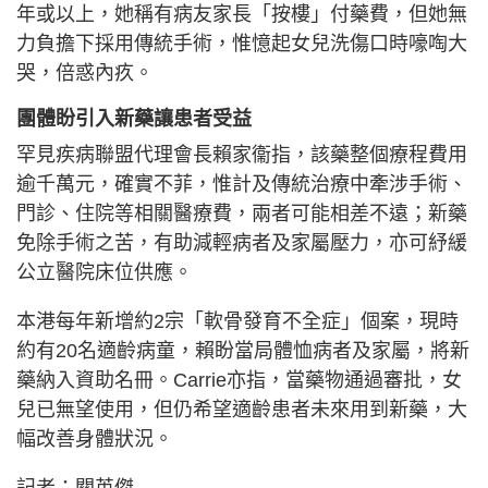
年或以上，她稱有病友家長「按樓」付藥費，但她無
力負擔下採用傳統手術，惟憶起女兒洗傷口時嚎啕大
哭，倍惑內疚。
團體盼引入新藥讓患者受益
罕見疾病聯盟代理會長賴家衞指，該藥整個療程費用
逾千萬元，確實不菲，惟計及傳統治療中牽涉手術、
門診、住院等相關醫療費，兩者可能相差不遠；新藥
免除手術之苦，有助減輕病者及家屬壓力，亦可紓緩
公立醫院床位供應。
本港每年新增約2宗「軟骨發育不全症」個案，現時
約有20名適齡病童，賴盼當局體恤病者及家屬，將新
藥納入資助名冊。Carrie亦指，當藥物通過審批，女
兒已無望使用，但仍希望適齡患者未來用到新藥，大
幅改善身體狀況。