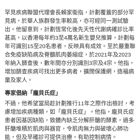
罕見疾病聯盟代理會長賴家衞指，計劃覆蓋的部分罕
見病，於華人族群發生率較高，亦可經同一測試驗
出。他留意到，計劃恆常化後先天性代謝病確診比率
甚高，以香港每年約3至4萬名新生嬰兒推算，計劃每
年可識別15至20名患者，反映具有成效。至於嚴重聯
合免疫缺陷病及脊髓肌肉萎縮症，於2021年及2023
年納入篩查後，數年間亦分別識別3宗及4宗。他指，
增加篩查疾病可找出更多病者，擴闊保護網，造福病
童及家人。
專家倡納「龐貝氏症」
不過，他希望當局趁計劃推行11年之際作出檢討，考
慮增加疾病種類，如「龐貝氏症」。他指，龐貝氏症
患者因基因缺陷，致體內缺乏分解肝醣的酵素，過多
肝醣堆積於肌肉與器官，令肌肉無力與破壞心肺功
能，但及早確診可提供治療，有助控制病情。