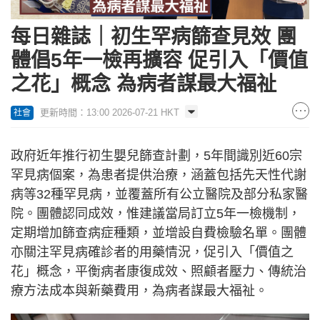
每日雜誌｜初生罕病篩查見效 團
體倡5年一檢再擴容 促引入「價值
之花」概念 為病者謀最大福祉
更新時間：13:00 2026-07-21 HKT
社會
政府近年推行初生嬰兒篩查計劃，5年間識別近60宗
罕見病個案，為患者提供治療，涵蓋包括先天性代謝
病等32種罕見病，並覆蓋所有公立醫院及部分私家醫
院。團體認同成效，惟建議當局訂立5年一檢機制，
定期增加篩查病症種類，並增設自費檢驗名單。團體
亦關注罕見病確診者的用藥情況，促引入「價值之
花」概念，平衡病者康復成效、照顧者壓力、傳統治
療方法成本與新藥費用，為病者謀最大福祉。