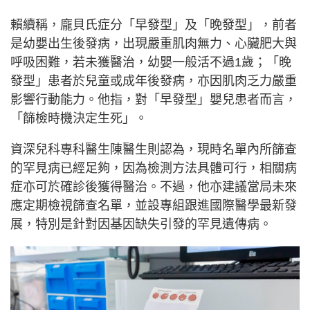
賴續稱，龐貝氏症分「早發型」及「晚發型」，前者
是幼嬰出生後發病，出現嚴重肌肉無力、心臟肥大與
呼吸困難，若未獲醫治，幼嬰一般活不過1歲；「晚
發型」患者於兒童或成年後發病，亦因肌肉乏力嚴重
影響行動能力。他指，對「早發型」嬰兒患者而言，
「篩檢時機決定生死」。
資深兒科專科醫生陳醫生則認為，現時名單內所篩查
的罕見病已經足夠，因為檢測方法具體可行，相關病
症亦可於確診後獲得醫治。不過，他亦建議當局未來
應定期檢視篩查名單，並設專組跟進國際醫學最新發
展，特別是針對因基因缺失引發的罕見遺傳病。