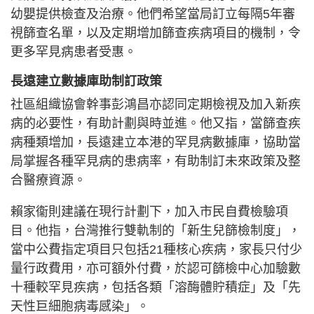
幼嬰提供檢查及治療。他們希望當局訂立每隔5年審
視篩查名單，以及定期增加篩查疾病項目的機制，令
更多罕見病患者受惠。
長遠建立數據庫助制訂政策
社區組織協會幹事彭鴻昌亦認同定期檢視及加入新疾
病的必要性，有助計劃與時並進。他又指，當篩查疾
病種類增加，長遠建立本港的罕見病數據庫，協助當
局掌握各種罕見病的患病率，有助制訂未來政策及整
合醫療資源。
賴家衞則建議在現行計劃下，加入市民自費檢驗項
目。他指，台灣推行雙軌制的「新生兒篩檢制度」，
當中公費指定項目只包括21種核心疾病，家長只付少
量行政費用，亦可額外付費，於認可篩檢中心加驗數
十種較罕見疾病，包括各類「溶酶體貯積症」及「先
天性巨細胞病毒感染」。