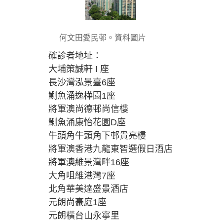
何文田愛民邨。資料圖片
確診者地址：
大埔策誠軒 I 座
長沙灣泓景臺6座
鰂魚涌逸樺園1座
將軍澳尚德邨尚信樓
鰂魚涌康怡花園D座
牛頭角牛頭角下邨貴亮樓
將軍澳香港九龍東智選假日酒店
將軍澳維景灣畔16座
大角咀維港灣7座
北角華美達盛景酒店
元朗尚豪庭1座
元朗橫台山永寧里