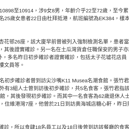
898至10914，涉9女8男，年齡介乎22至72歲，至今
名25歲女患者22日由杜拜抵港，航班編號為EK384，樣
杏花邨26座，該大廈早前曾被列入強制檢測名單，患者
，其後證實確診。另一名在土瓜灣貨倉任職保安的男子亦
另外，多名昨日初步確診者證實確診，包括太子花墟花店員
樓文員等。
初步確診者曾到訪尖沙嘴K11 Musea名潮食館。張竹君
外有3組人士曾到訪後初步確診，共5名食客，張竹君指該
食館，其後發現初步確診。而其中一名食客為62歲退休人
，住維港灣7座，他曾於21日到訪奧海城店糖心軒，昨日
確診，所以食肆18名員工以及18日後曾到訪該餐廳的食