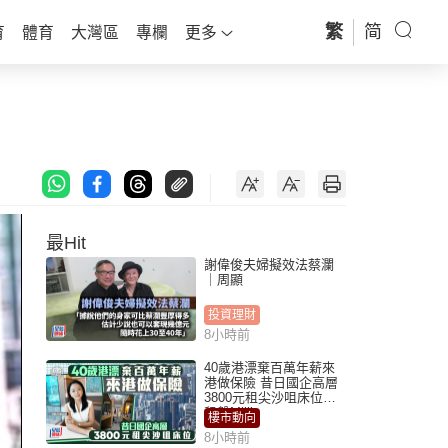
繁
简
育
體育
大灣區
專欄
更多
最Hit
謝偉俊夫婦擬效法蔡瀾
｜周顯
投資理財
8小時前
40歲港漂棄百萬年薪來
港做保險 昔日國企高層
3800元租尖沙咀床位｜
租盤Million
樓市動向
8小時前