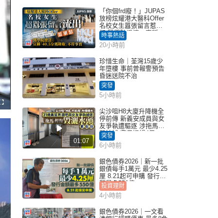
「你個frd廢！」JUPAS
放榜炫耀港大醫科Offer
名校女生囂張留言惹眾
怒 醫學院澄清：宣稱
時事熱話
「40.5分獲錄取」不符事
20小時前
實｜Juicy叮
珍惜生命｜荃灣15歲少
年墮樓 事前曾報警預告
昏迷送院不治
突發
5小時前
F
u
尖沙咀H8大廈升降機全
l
停前傳 新義安成員與女
l
s
友爭執遭驅逐 涉拖馬刑
c
毀被捕 警另通緝4男
r
突發
e
01:07
e
6小時前
n
銀色債券2026｜新一批
銀債每手1萬元 最少4.25
厘 8.21起可申購 發行金
額最多550億
投資理財
4小時前
銀色債券2026｜一文看