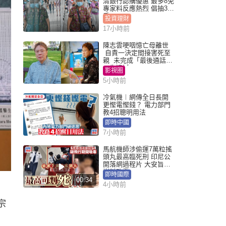
清銀行認購優惠 最多8免
專家料反應熱烈 倡抽30
手
投資理財
17小時前
陳志雲哽咽憶亡母離世
自責一決定間接害死至
親 未完成「最後通話」
一生遺憾
影視圈
5小時前
冷氣機︱網傳全日長開
更慳電慳錢？ 電力部門
教4招聰明用法
即時中國
7小時前
馬航機師涉偷運7萬粒搖
頭丸最高臨死刑 印尼公
開落網過程片 大安旨意
豈料敗露
即時國際
00:34
4小時前
宗