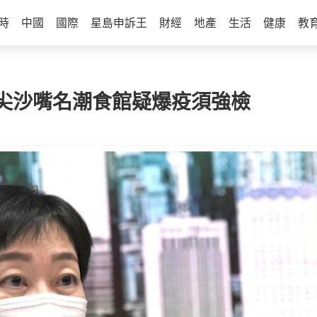
時
中國
國際
星島申訴王
財經
地產
生活
健康
教
 尖沙嘴名潮食館疑爆疫須強檢