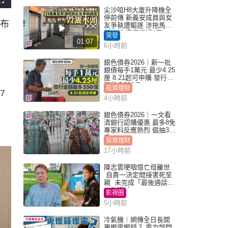
F
u
尖沙咀H8大廈升降機全
l
停前傳 新義安成員與女
l
發布
s
友爭執遭驅逐 涉拖馬刑
c
毀被捕 警另通緝4男
r
突發
e
01:07
e
6小時前
n
銀色債券2026｜新一批
銀債每手1萬元 最少4.25
厘 8.21起可申購 發行金
額最多550億
投資理財
7
4小時前
銀色債券2026｜一文看
清銀行認購優惠 最多8免
專家料反應熱烈 倡抽30
手
投資理財
17小時前
陳志雲哽咽憶亡母離世
自責一決定間接害死至
親 未完成「最後通話」
一生遺憾
影視圈
5小時前
冷氣機︱網傳全日長開
更慳電慳錢？ 電力部門