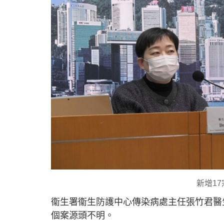
新增1
衞生署衞生防護中心傳染病處主任張竹君醫生
個案源頭不明。