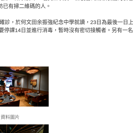
訪已有掃二維碼的人。
步確診，於何文田余振強紀念中學就讀，23日為最後一日
要停課14日並進行消毒，暫時沒有密切接觸者。另有一
。資料圖片