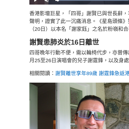
L
P
U
o
l
n
a
a
m
d
y
u
香港影壇巨星，「四哥」謝賢已與世長辭，
e
t
d
e
:
聲明，證實了此一沉痛消息。《星島頭條》
4
2
.
（20日）以本名「謝家鈺」之名於粉嶺和
7
2
%
謝賢患肺炎於16日離世
四哥晚年行動不便，需以輪椅代步，亦曾傳
月25至26日演唱會的兒子謝霆鋒，以及身
相關閱讀：
謝賢離世享年89歲 謝霆鋒急返