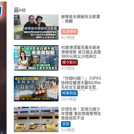
最Hit
謝偉俊夫婦擬效法蔡瀾
｜周顯
投資理財
8小時前
40歲港漂棄百萬年薪來
港做保險 昔日國企高層
3800元租尖沙咀床位｜
租盤Million
樓市動向
8小時前
「你個frd廢！」JUPAS
放榜炫耀港大醫科Offer
名校女生囂張留言惹眾
怒 醫學院澄清：宣稱
時事熱話
「40.5分獲錄取」不符事
20小時前
實｜Juicy叮
珍惜生命｜荃灣15歲少
年墮樓 事前曾報警預告
昏迷送院不治
突發
5小時前