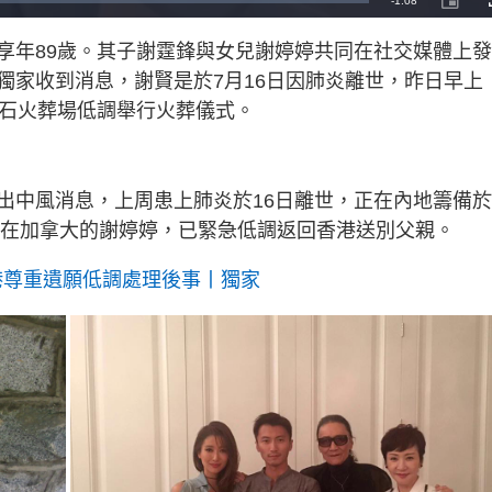
R
-
1:08
P
i
c
e
t
享年89歲。其子謝霆鋒與女兒謝婷婷共同在社交媒體上
u
r
m
e
獨家收到消息，謝賢是於7月16日因肺炎離世，昨日早上
-
i
a
n
合石火葬場低調舉行火葬儀式。
-
P
i
i
c
t
n
u
r
e
出中風消息，上周患上肺炎於16日離世，正在內地籌備於
i
處在加拿大的謝婷婷，已緊急低調返回香港送別父親。
n
g
港尊重遺願低調處理後事丨獨家
T
i
m
e