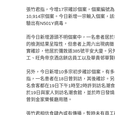
張竹君指，今增17宗確診個案，個案編號為10
10,914宗個案。今日新增一宗輸入個案，該
驗出有N501Y病毒。
而今日新增源頭不明個案中，一名患者居於
的檢測結果呈陰性，但患者上周六出現病徵
實確診，他居於彌敦道385號平安大廈。
工、旺角帝京酒店餅店員工以及華貴邨華賢
另外，今日新增10多宗初步確診個案，有多名
指，一名患者在18日曾到訪，其後確診。另
名食客都在19日下午1時至2時許到訪名潮
於19日與家人到訪名潮食館，並於昨日發燒
曾到金家樂餐廳用膳。
張竹君相信食肆內或有傳播，暫時未有員工