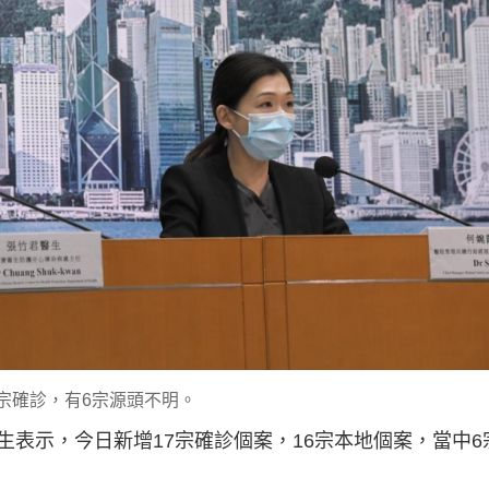
g
T
i
m
e
7宗確診，有6宗源頭不明。
表示，今日新增17宗確診個案，16宗本地個案，當中6