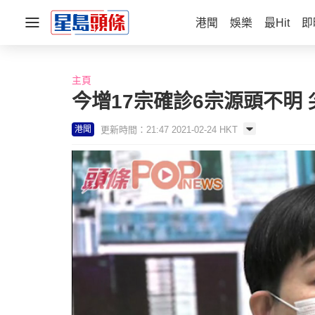
港聞
娛樂
最Hit
即
主頁
今增17宗確診6宗源頭不明
更新時間：21:47 2021-02-24 HKT
港聞