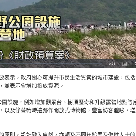
R
-
0:58
P
i
c
e
t
波表示，政府關心可提升市民生活質素的城市建設，包括
u
r
m
e
，並表示會增加投放資源。
-
i
a
n
-
P
i
公園設施，例如增加觀景台、樹頂歷奇和升級露營地點等
i
c
t
，以及修葺戰時遺跡作開放式博物館，豐富訪客體驗，增
n
u
r
e
i
n
的原則，設計融入自然，亦顧及不同年齡層及傷健人士的