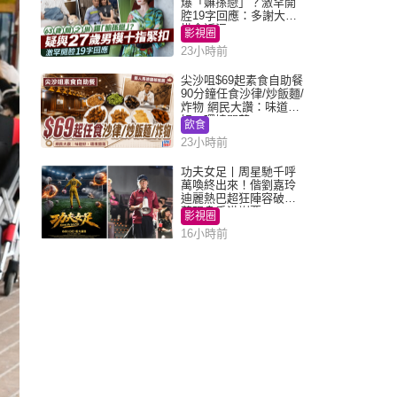
爆「嫲孫戀」？激罕開
腔19字回應：多謝大家
掛念近況
影視圈
23小時前
尖沙咀$69起素食自助餐
90分鐘任食沙律/炒飯麵/
炸物 網民大讚：味道
好，環境闊落
飲食
23小時前
功夫女足丨周星馳千呼
萬喚終出來！偕劉嘉玲
迪麗熱巴超狂陣容破天
荒現身香港謝票
影視圈
16小時前