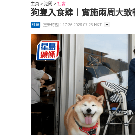
主頁
港聞
社會
狗隻入食肆︱實施兩周大致暢順
更新時間：17:36 2026-07-25 HKT
社會