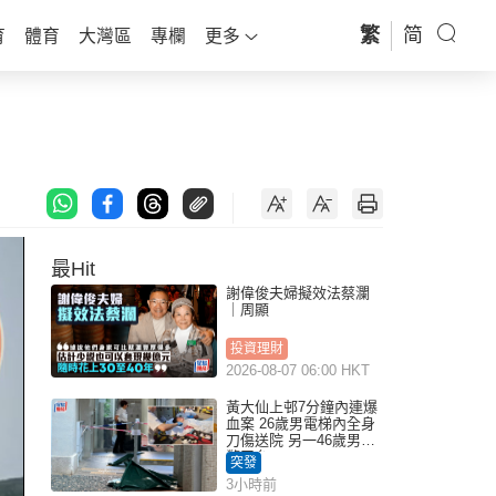
繁
简
育
體育
大灣區
專欄
更多
最Hit
謝偉俊夫婦擬效法蔡瀾
｜周顯
投資理財
2026-08-07 06:00 HKT
黃大仙上邨7分鐘內連爆
血案 26歲男電梯內全身
刀傷送院 另一46歲男倒
斃平台
突發
3小時前