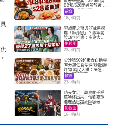
歎奢華盛宴！$9.8紅燒
BB鴿/$28開邊蒸龍蝦 3
大晚餐超值優惠
飲食
18小時前
及具
63歲關之琳與27歲男模
爆「嫲孫戀」？激罕開
腔19字回應：多謝大家
掛念近況
影視圈
廊供
23小時前
款，
尖沙咀$69起素食自助餐
90分鐘任食沙律/炒飯麵/
炸物 網民大讚：味道
好，環境闊落
飲食
23小時前
功夫女足丨周星馳千呼
萬喚終出來！偕劉嘉玲
迪麗熱巴超狂陣容破天
荒現身香港謝票
影視圈
16小時前