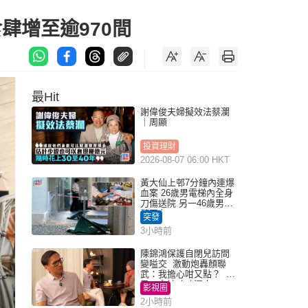
肆增至逾970間
最Hit
謝偉俊夫婦擬效法蔡瀾
｜周顯
投資理財
2026-08-07 06:00 HKT
黃大仙上邨7分鐘內連爆
血案 26歲男電梯內全身
刀傷送院 另一46歲男倒
斃平台
突發
3小時前
陳錦鴻保護自閉兒訪問
變嗌交 激動炮轟顏聯
武：我擔心咁又點？ 網
民：主持咄咄逼人
影視圈
2小時前