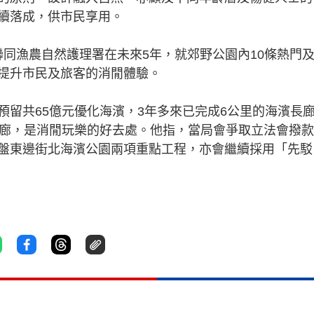
g
續落成，供市民享用。
T
i
署聯同漁農自然護理署在未來5年，就郊野公園內10條熱門
m
提升市民及旅客的消閒體驗。
e
預留共65億元優化海濱，3年多來已完成6公里的海濱長
長廊，是消閒玩樂的好去處。他指，當局會爭取立法會撥
盤東邊街北海濱公園兩項重點工程，亦會繼續採用「先駁