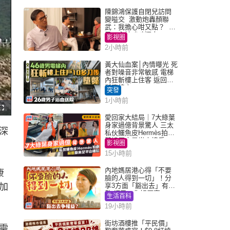
陳錦鴻保護自閉兒訪問
變嗌交 激動炮轟顏聯
武：我擔心咁又點？ 網
民：主持咄咄逼人
影視圈
2小時前
黃大仙血案│內情曝光 死
者對噪音非常敏感 電梯
內狂斬樓上住客 返回住
所墮樓亡
突發
1小時前
F
u
愛回家大結局｜7大綠葉
l
身家過億背景驚人 三太
l
深
s
私伙鱷魚皮Hermès拍劇
c
蘇姐原來是半山樓后
r
影視圈
e
e
15小時前
n
內地媽居港心得「不要
康
臉的人得到一切」！分
加
享3方面「豁出去」有著
數 網民：你好厲害
生活百科
19小時前
街坊酒樓推「平民價」
需