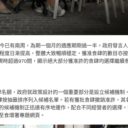
至今已有兩周，為期一個月的適應期剛過一半。政府發言
受程度日漸提高，整體大致暢順穩定，獲准食肆的數目亦
至現時超過970間，顯示絕大部分獲准許的食肆均選擇繼續
食肆名額，政府就政策設計的一個重要部分是設立候補機制
食肆按抽籤排序列入候補名單。若有獲批食肆撤銷准許，其
的候補機制正迅速有序地運作，配合不同經營者的選擇。
至食環署專題網頁。