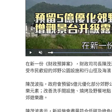
L
P
U
o
l
n
a
a
m
d
y
u
在新一份《財政預算案》，財政司司長陳茂
e
t
d
e
:
受市民歡迎的郊野公園設施和行山徑及海濱
4
2
.
9
2
陳茂波指，政府會預留5億元優化部分郊野
%
樂元素；改善洗手間設施、燒烤及野餐地點
郊遊樂趣。
陳茂波表示，新設施會盡量符合低碳及綠色