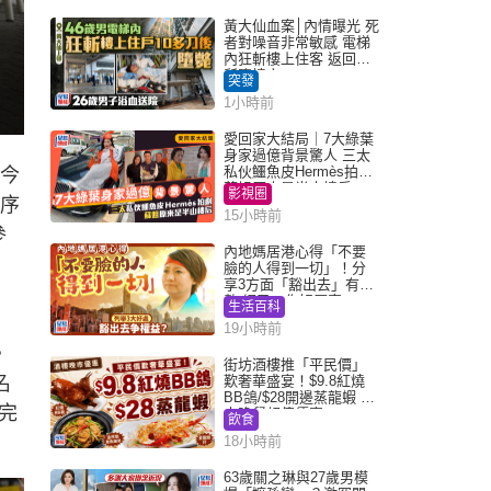
黃大仙血案│內情曝光 死
者對噪音非常敏感 電梯
內狂斬樓上住客 返回住
所墮樓亡
突發
1小時前
愛回家大結局｜7大綠葉
身家過億背景驚人 三太
私伙鱷魚皮Hermès拍劇
人今
蘇姐原來是半山樓后
影視圈
按序
15小時前
參
內地媽居港心得「不要
臉的人得到一切」！分
享3方面「豁出去」有著
數 網民：你好厲害
生活百科
19小時前
。
街坊酒樓推「平民價」
名
歎奢華盛宴！$9.8紅燒
BB鴿/$28開邊蒸龍蝦 3
完
大晚餐超值優惠
飲食
18小時前
63歲關之琳與27歲男模