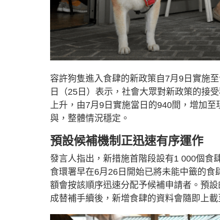
容許狗隻進入食肆的新政策自7月9日實施
日（25日）表示，社會大眾對新政策的接
上升，由7月9日實施當日的940間，增加
與，整體情況穩定。
預設候補機制正迅速有序運作
發言人指出，新措施首階段設有1 000個
食環署早在6月26日開始已將未能中籤的
額會按該順序迅速分配予候補申請者。預設
成替補手續後，新增食肆的資料會隨即上載