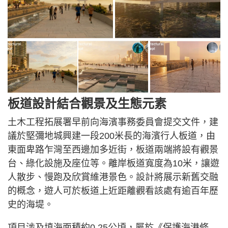
板道設計結合觀景及生態元素
土木工程拓展署早前向海濱事務委員會提交文件，建
議於堅彌地城興建一段200米長的海濱行人板道，由
東面卑路乍灣至西邊加多近街，板道兩端將設有觀景
台、綠化設施及座位等。離岸板道寬度為10米，讓遊
人散步、慢跑及欣賞維港景色。設計將展示新舊交融
的概念，遊人可於板道上近距離觀看該處有逾百年歷
史的海堤。
項目涉及填海面積約0.25公頃，屬於《保護海港條