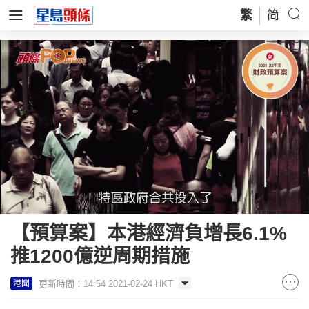
繁
简
Loaded
:
Unmute
100.00%
【預算案】本港經濟負增長6.1%
推1200億逆周期措施
更新時間：14:54 2021-02-24 HKT
港聞