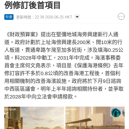
例修訂後首項目
更新時間：22:39 2026-06-25 HKT
社會
《財政預算案》提出在堅彌地城海旁興建新行人通
道。政府計劃於上址海傍興建長200米、闊10米的行
人板道，貫通卑路乍灣至加多近街，涉及填海0.25公
頃，料2028年中動工，2031年中完成。海濱事務委
員會主席何文堯表示，項目是《保護海港條例》去年
修訂容許不多於0.8公頃的改善海港工程後，首個利
用相關機制的改善海濱設施。政府將於下月9日諮詢
中西區區議會，明年上半年諮詢相關持份者，並爭取
於2028年中向立法會申請撥款。