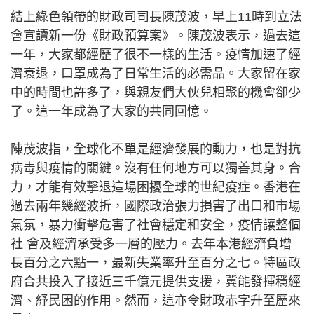
結上綠色領帶的財政司司長陳茂波，早上11時到立法
會宣讀新一份《財政預算案》。陳茂波表示，過去這
一年，大家都經歷了很不一樣的生活。疫情加速了經
濟衰退，口罩成為了日常生活的必需品。大家留在家
中的時間也許多了，與親友們大伙兒相聚的機會卻少
了。這一年成為了大家的共同回憶。
陳茂波指，全球化不單是經濟發展的動力，也是對抗
病毒與疫情的關鍵。沒有任何地方可以獨善其身。合
力，才能有效擊退這場困擾全球的世紀疫症。香港在
過去兩年幾經波折，國際政治張力損害了出口和市場
氣氛，暴力衝擊危害了社會穩定和安全，疫情讓整個
社 會及經濟承受多一層的壓力。去年本港經濟負增
長百分之六點一，最新失業率升至百分之七。特區政
府合共投入了接近三千億元提供支援，冀能發揮穩經
濟、紓民困的作用。然而，這亦令財政赤字升至歷來