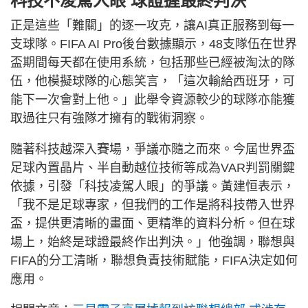
科技不凌駕人眼 球證握最終判決
正是這些「難關」的逐一攻克，讓AI真正服務到每一
支球隊。FIFA AI Pro後台數據顯示，48支隊伍在世界
盃期間每天都在使用系統，包括那些已經被淘汰的隊
伍，他模擬球隊的心態笑言，「這次輸給西班牙，可
能下一次會對上他。」此舉令資源較少的球隊亦能獲
取過往只有強隊才擁有的戰術洞察。
隨著科技越深入賽場，爭議亦隨之而來。今屆世界盃
足球內置晶片、半自動越位技術等成為VAR判罰關鍵
依據，引發「科技凌駕人眼」的爭議。黃建恒表示，
「我不是足球專家，但我們的工作是將科技帶入世界
盃，提供更清晰的畫面、更精準的資料分析。但在球
場上，始終是球證最終作出判決。」他強調，聯想與
FIFA的分工清晰，聯想負責技術賦能，FIFA決定如何
應用。