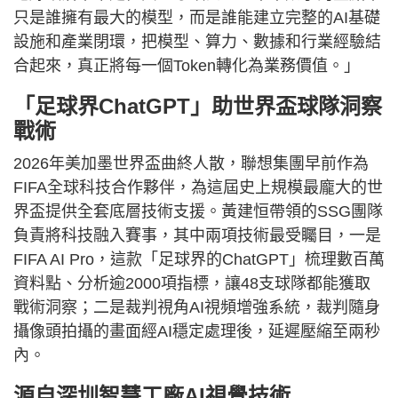
只是誰擁有最大的模型，而是誰能建立完整的AI基礎
設施和產業閉環，把模型、算力、數據和行業經驗結
合起來，真正將每一個Token轉化為業務價值。」
「足球界ChatGPT」助世界盃球隊洞察
戰術
2026年美加墨世界盃曲終人散，聯想集團早前作為
FIFA全球科技合作夥伴，為這屆史上規模最龐大的世
界盃提供全套底層技術支援。黃建恒帶領的SSG團隊
負責將科技融入賽事，其中兩項技術最受矚目，一是
FIFA AI Pro，這款「足球界的ChatGPT」梳理數百萬
資料點、分析逾2000項指標，讓48支球隊都能獲取
戰術洞察；二是裁判視角AI視頻增強系統，裁判隨身
攝像頭拍攝的畫面經AI穩定處理後，延遲壓縮至兩秒
內。
源自深圳智慧工廠AI視覺技術