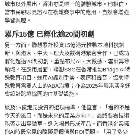
城市以外展出，香港亦是唯一的體驗城市。他相信，
當市民親眼見證AI在複雜賽事中的應用，自然會增強
學習興趣。
累斥15億 已孵化逾20間初創
另一方面，聯想累計投資15億港元推動本地科技創
新，與港大、中大、理大及數碼港緊密合作，已成功
孵化超過20間初創，重點布局AI、大數據、雲計算等
領域。在應用層面，聯想SSG在香港推動Bridge AI特
殊教育項目，運用AI識別手勢、表情和聲音，協助特
殊教育需要人士的ABA治療；亦為2025年粵港澳全運
會設計跨境協同的IT基礎設施。
談及15億港元投資的選項標準，他直言，「看的不是
今天的風口，而是未來的產業方向。」最終要看技術
能否走出實驗室、進入場景形成產品。而香港企業擁
抱AI時最常見的障礙是價值與ROI問題，「用了多少