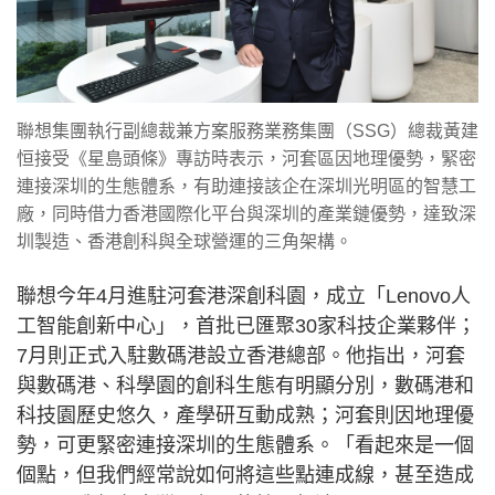
聯想集團執行副總裁兼方案服務業務集團（SSG）總裁黃建
恒接受《星島頭條》專訪時表示，河套區因地理優勢，緊密
連接深圳的生態體系，有助連接該企在深圳光明區的智慧工
廠，同時借力香港國際化平台與深圳的產業鏈優勢，達致深
圳製造、香港創科與全球營運的三角架構。
聯想今年4月進駐河套港深創科園，成立「Lenovo人
工智能創新中心」，首批已匯聚30家科技企業夥伴；
7月則正式入駐數碼港設立香港總部。他指出，河套
與數碼港、科學園的創科生態有明顯分別，數碼港和
科技園歷史悠久，產學研互動成熟；河套則因地理優
勢，可更緊密連接深圳的生態體系。「看起來是一個
個點，但我們經常說如何將這些點連成線，甚至造成