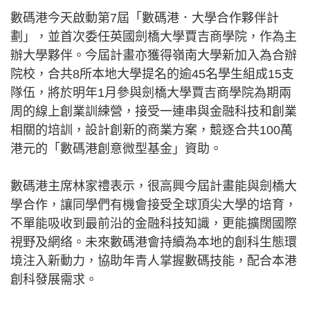
數碼港今天啟動第7屆「數碼港．大學合作夥伴計
劃」，並首次委任英國劍橋大學賈吉商學院，作為主
辦大學夥伴。今屆計畫亦獲得嶺南大學新加入為合辦
院校，合共8所本地大學提名的逾45名學生組成15支
隊伍，將於明年1月參與劍橋大學賈吉商學院為期兩
周的線上創業訓練營，接受一連串與金融科技和創業
相關的培訓，設計創新的商業方案，競逐合共100萬
港元的「數碼港創意微型基金」資助。
數碼港主席林家禮表示，很高興今屆計畫能與劍橋大
學合作，讓同學們有機會接受全球頂尖大學的培育，
不單能吸收到最前沿的金融科技知識，更能擴闊國際
視野及網络。未來數碼港會持續為本地的創科生態環
境注入新動力，協助年青人掌握數碼技能，配合本港
創科發展需求。