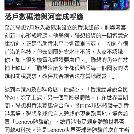
落戶數碼港與河套成呼應
至於聯想7月遷入數碼港設立的香港總部，則與河套
創新中心形成呼應。他舉例，聯想投資的一間智慧倉
庫初創，正是借助香港平台進軍東南亞，「初創有很
前沿的科技，但去到國外會水土不服，人家不認識
你，加上很多機電和認證要處理。」聯想的角色在於
補上缺口，「聯想這麼多年都很熟悉每一個國家的法
規和關稅要求，確保其合規合法在當地經營。」
談到本港AI及創科發展，他認為，「香港經常說全民
學AI，除了上課，另一個手段是體驗。」在世界盃期
間，聯想與香港賽馬會合作，將FIFA球迷體驗帶到香
港馬場，聯想全球代言人碧咸亦現身跑馬地，場內設
置「Lenovo體驗館」，讓香港市民親身體驗世界盃
同款AI科技。這是Lenovo世界盃球迷體驗首次在主辦