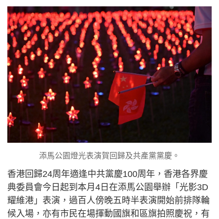
添馬公園燈光表演賀回歸及共產黨黨慶。
香港回歸24周年適逢中共黨慶100周年，香港各界慶
典委員會今日起到本月4日在添馬公園舉辦「光影3D
耀維港」表演，過百人傍晚五時半表演開始前排隊輪
候入場，亦有市民在場揮動國旗和區旗拍照慶祝，有