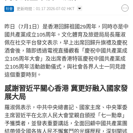
更新時間：01:17 2026-07-02 HKT
社會
昨日（7月1日）是香港回歸祖國29周年，同時亦是中
國共產黨成立105周年。文化體育及旅遊局局長羅淑
佩在社交平台發文表示，早上出席回歸升旗禮及慶祝
酒會後，隨即透過電視直播觀看「慶祝中國共產黨成
立105周年大會」及出席香港特區慶祝中國共產黨成
立105周年活動啟動儀式，與社會各界人士一同見證
這個重要時刻。
感謝習近平關心香港 冀更好融入國家發
展大局
羅淑佩表示，中共中央總書記、國家主席、中央軍委
主席習近平在北京人民大會堂親自頒授「七一勳章」
予獲獎者，並發表重要講話，全面回顧中國共產黨團
結帶領全國各族人民不懈奮鬥的光輝歷程，深刻闡述