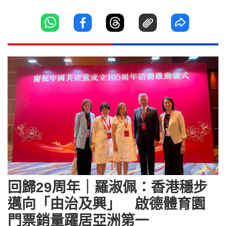
回歸29周年｜羅淑佩：香港穩步
邁向「由治及興」 啟德體育園
門票銷量躍居亞洲第一