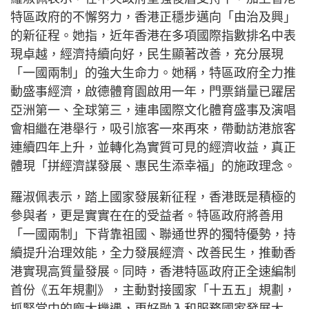
特區政府的不懈努力，香港正穩步邁向「由治及興」
的新征程。她指，近年香港在多項國際指數排名中表
現卓越，經濟持續向好，民生顯著改善，充分展現
「一國兩制」的強大生命力。她稱，特區政府全力推
動盛事經濟，啟德體育園啟用一年，門票銷量已躍居
亞洲第一、全球第三，連串國際文化體育盛事及演唱
會相繼在港舉行，吸引旅客一來再來，帶動訪港旅客
連續四年上升，並轉化為實質可見的經濟收益，真正
體現「拼經濟謀發展、惠民生添幸福」的施政理念。
羅淑佩表示，踏上國家發展新征程，香港既是積極的
參與者，更是實實在在的受益者。特區政府將善用
「一國兩制」下背靠祖國、聯通世界的獨特優勢，持
續提升治理效能，全力發展經濟、改善民生，推動香
港實現高質量發展。同時，香港特區政府正全速編制
首份《五年規劃》，主動對接國家「十五五」規劃，