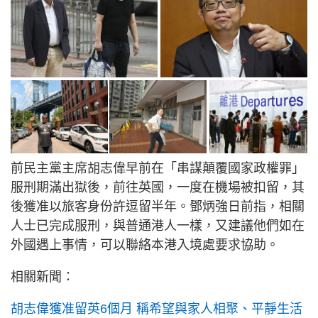
前民主黨主席胡志偉早前在「串謀顛覆國家政權罪」
服刑期滿出獄後，前往英國，一度在機場被扣留，其
後獲准以旅客身份許逗留半年。鄧炳強日前指，相關
人士已完成服刑，與普通港人一樣，又建議他們如在
外國遇上事情，可以聯絡本港入境處要求協助。
相關新聞：
胡志偉獲准留英6個月 稱希望與家人相聚、平靜生活