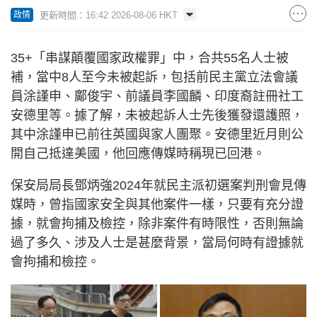
更新時間：16:42 2026-08-06 HKT
政情
35+「串謀顛覆國家政權罪」中，合共55名人士被
補，當中8人至今未被起訴，包括前民主黨立法會議
員涂謹申、鄺俊宇、前議員李國麟、印度裔註冊社工
安德里等。據了解，未被起訴人士先後獲發還護照，
其中涂謹申已前往英國與家人團聚。安德里近月則公
開自己抵達美國，他回應傳媒時稱現已回港。
保安局局長鄧炳強2024年就民主派初選案判刑會見傳
媒時，曾指國家安全與其他案件一樣，只要有充分證
據，就會拘捕及檢控，除非案件有時限性，否則無論
過了多久、涉及人士是甚麼背景，當局何時有證據就
會拘捕和檢控。