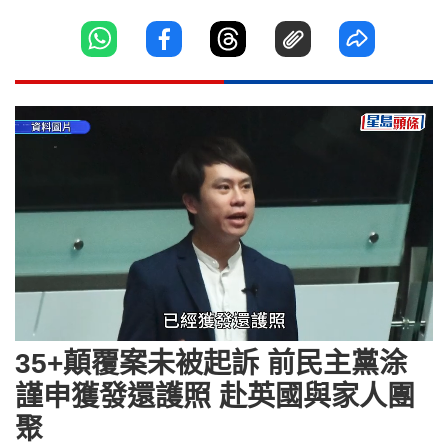
Loaded
:
Unmute
71.58%
35+顛覆案未被起訴 前民主黨涂
謹申獲發還護照 赴英國與家人團
聚