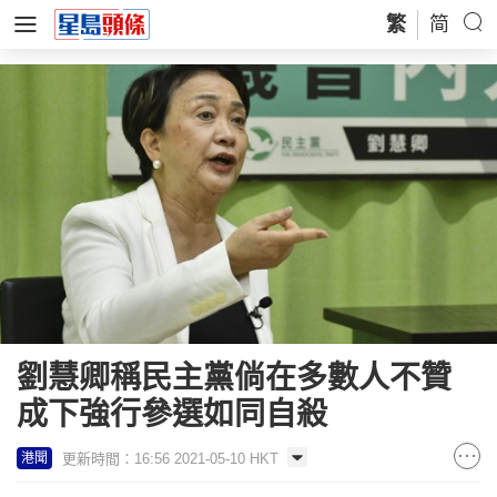
繁
简
劉慧卿稱民主黨倘在多數人不贊
成下強行參選如同自殺
更新時間：16:56 2021-05-10 HKT
港聞