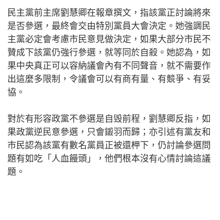
民主黨前主席劉慧卿在報章撰文，指該黨正討論將來
是否參選，最終會交由特別黨員大會決定。她強調民
主黨必定會考慮市民意見做決定，如果大部分市民不
贊成下該黨仍強行參選，就等同於自殺。她認為，如
果中央真正可以容納議會內有不同聲音，就不需要作
出這麼多限制，令議會可以有商有量、有競爭、有妥
協。
對於有形容政黨不參選是自毁前程，劉慧卿反指，如
果政黨逆民意參選，只會鎩羽而歸；亦引述有黨友和
市民認為該黨有數名黨員正被還柙下，仍討論參選問
題有如吃「人血饅頭」，他們根本沒有心情討論這議
題。