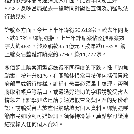
粒的依托咪酯毒煙彈流入市面，比去年同期上升
67%，反映當局過去一段時間針對性宣傳及加強執法
行動見效。
詐騙案方面，今年上半年錄得20,613宗，較去年同期
下跌0.7%。鄧炳強指，上半年詐騙案佔整體罪案數
字大約48%，涉及騙款35.1億元，按年跌0.8%。 網
上騙案佔整體詐騙案約57%，錄11,727宗。
多個網上騙案類型都錄得不同程度的下跌，惟「釣魚
騙案」按年升61%，有關騙徒慣常用技倆包括假冒政
府部門或銀行機構，訛稱有急事必須馬上處理，否則
將取消帳戶等藉口，或通過好迫切的字眼誘騙受害人
情急之下點擊非法連結；通過假冒免費回贈的身份確
認，誘騙受害人於虛假網站填寫個人資料。鄧炳強呼
籲市民如收到可疑短訊，須保持冷靜，莫點擊可疑連
結或輸入任何個人資料。