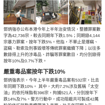
鄧炳強亦公布本港今年上半年治安情況，整體罪案數
字為42,736宗，較去同期年下跌1.5%；同期錄4,144
宗暴力罪案，按年下跌5%。他指，不單止是爆竊、
盜竊、勒索及刑事毀壞等傳統罪案繼續下降；以往多
數錄得上升的涉毒品、詐騙等罪案數目，均分別錄得
按年10%及0.7%下跌。
嚴重毒品案按年下跌10%
鄧炳強表示，今年上半年嚴重毒品案有532宗，比去
年同期下跌10%。 其中，大約7.2%涉及舊稱「太空
油」的依托咪酯有396宗，拘捕521人，分別按年下
跌14%及7%。警方行動中，成功阻截共可製成42萬