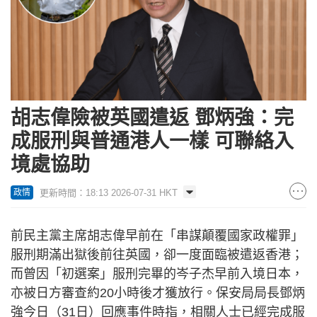
胡志偉險被英國遣返 鄧炳強：完
成服刑與普通港人一樣 可聯絡入
境處協助
更新時間：18:13 2026-07-31 HKT
政情
前民主黨主席胡志偉早前在「串謀顛覆國家政權罪」
服刑期滿出獄後前往英國，卻一度面臨被遣返香港；
而曾因「初選案」服刑完畢的岑子杰早前入境日本，
亦被日方審查約20小時後才獲放行。保安局局長鄧炳
強今日（31日）回應事件時指，相關人士已經完成服