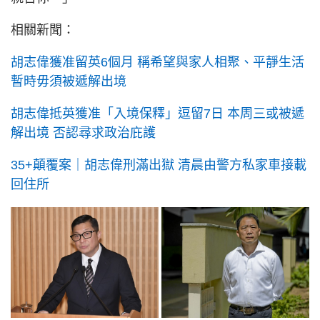
相關新聞：
胡志偉獲准留英6個月 稱希望與家人相聚、平靜生活
暫時毋須被遞解出境
胡志偉抵英獲准「入境保釋」逗留7日 本周三或被遞
解出境 否認尋求政治庇護
35+顛覆案｜胡志偉刑滿出獄 清晨由警方私家車接載
回住所