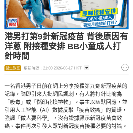
港男打第9針新冠疫苗 背後原因有
洋蔥 附接種安排 BB小童成人打
針時間
更新時間：21:00 2026-06-17 HKT
醫生教室
一名香港男子日前在網上分享接種第九劑新冠疫苗的
記錄，隨即引來大批網民諷刺，有人將打針比喻為
「吸毒」或「儲印花換禮物」。事主以幽默回應，並
引用人工智能（AI）數據反駁「疫苗致癌」的質疑，
強調「做人要科學」，沒有證據顯示新冠疫苗會致
癌。事件再次引發大眾對新冠疫苗接種必要的討論。