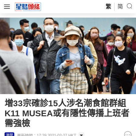
繁
简
增33宗確診15人涉名潮食館群組
K11 MUSEA或有隱性傳播上班者
需強檢
更新時間：17:29 2021-02-27 HKT
港聞