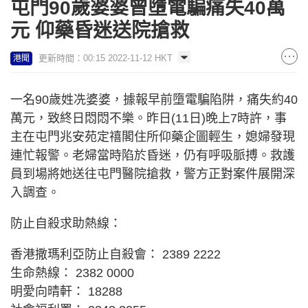
屯門90歲婆婆曾墮電騙痛失40萬
元 仰藥昏迷送院搶救
更新時間：00:15 2022-11-12 HKT
港聞
一名90歲姓冼婆婆，據報早前墮電騙陷阱，痛失約40
萬元，致終日悶悶不樂。昨日(11日)晚上7時許，事
主在屯門兆安苑定禧閣住所仰藥企圖輕生，媳婦發現
連忙報警。老婦當時陷於昏迷，仍有呼吸脈搏。救護
員到場將她送往屯門醫院搶救，警方正對案件展開深
入調查。
防止自殺求助熱線：
香港撒瑪利亞防止自殺會： 2389 2222
生命熱線： 2382 0000
明愛向晴軒： 18288