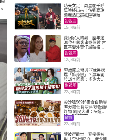
價
功夫女足丨周星馳千呼
祉。
萬喚終出來！偕劉嘉玲
迪麗熱巴超狂陣容破天
荒現身香港謝票
影視圈
15小時前
愛回家大結局丨歷年逾
30位神級客串逐個數 古
巨基變外賣仔最破格 歐
陽震華情陷群姐
影視圈
12小時前
63歲關之琳與27歲男模
爆「嫲孫戀」？激罕開
腔19字回應：多謝大家
掛念近況
影視圈
22小時前
尖沙咀$69起素食自助餐
90分鐘任食沙律/炒飯麵/
炸物 網民大讚：味道
好，環境闊落
飲食
22小時前
黎彼得離世丨黎樹德被
封「李泳漢2.0」 老父剛