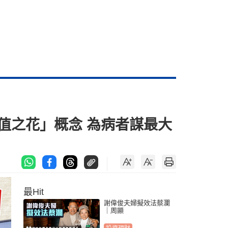
值之花」概念 為病者謀最大
最Hit
謝偉俊夫婦擬效法蔡瀾
｜周顯