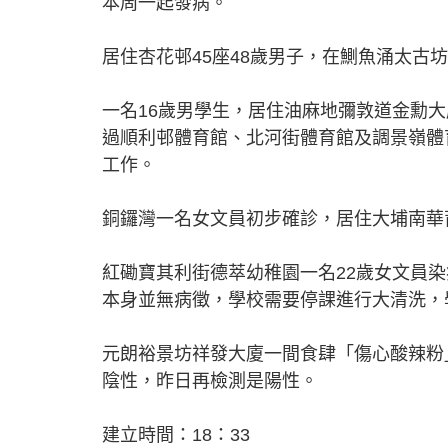
本周一起發病。
居住杏花邨45座48歲男子，在鰂魚涌太古
一名16歲男學生，居住油麻地彌敦道金勳
過順利邨體育館、北河街體育館及調景嶺體
工作。
銅鑼灣一名女文員初步確診，居住大埔南華
紅磡寶其利街德萃幼稚園一名22歲女文員染
本身並無病徵，學校需要停課進行大清洗，
元朗裕景坊祥發大廈一間食肆「傷心酸辣粉」
陰性，昨日再檢測是陽性。
建立時間：18：33