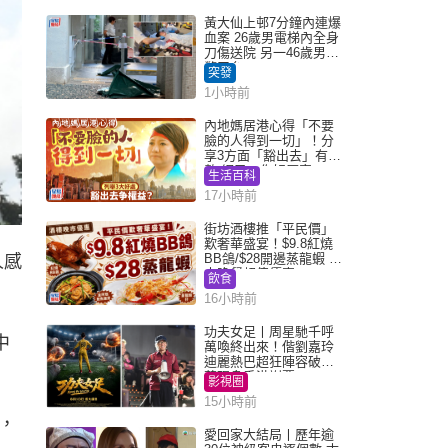
黃大仙上邨7分鐘內連爆
血案 26歲男電梯內全身
刀傷送院 另一46歲男倒
斃平台
突發
1小時前
內地媽居港心得「不要
臉的人得到一切」！分
享3方面「豁出去」有著
數 網民：你好厲害
生活百科
17小時前
街坊酒樓推「平民價」
歎奢華盛宴！$9.8紅燒
BB鴿/$28開邊蒸龍蝦 3
人感
大晚餐超值優惠
飲食
16小時前
功夫女足丨周星馳千呼
中
萬喚終出來！偕劉嘉玲
迪麗熱巴超狂陣容破天
荒現身香港謝票
影視圈
15小時前
，
愛回家大結局丨歷年逾