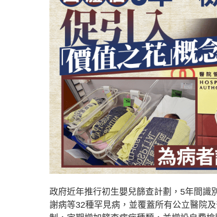
政府近年推行初生嬰兒篩查計劃，5年間識
謝病等32種罕見病，並覆蓋所有公立醫院