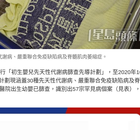
代謝病、嚴重聯合免疫缺陷病及脊髓肌肉萎縮症。
行「初生嬰兒先天性代謝病篩查先導計劃」，至2020年1
計劃現涵蓋30種先天性代謝病、嚴重聯合免疫缺陷病及
立醫院出生幼嬰已篩查，識別出57宗罕見病個案（見表）