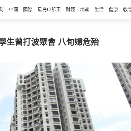
時
中國
國際
星島申訴王
財經
地產
生活
健康
教
學生曾打波聚會 八旬婦危殆