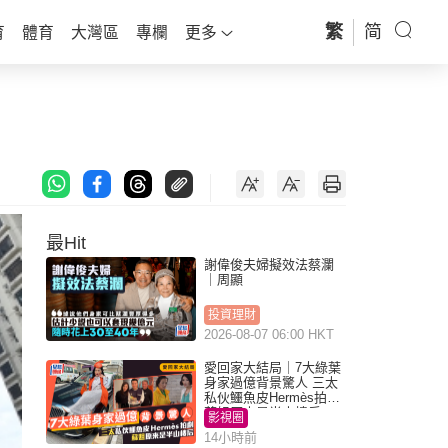
繁
简
育
體育
大灣區
專欄
更多
最Hit
謝偉俊夫婦擬效法蔡瀾
｜周顯
投資理財
2026-08-07 06:00 HKT
愛回家大結局｜7大綠葉
身家過億背景驚人 三太
私伙鱷魚皮Hermès拍劇
蘇姐原來是半山樓后
影視圈
14小時前