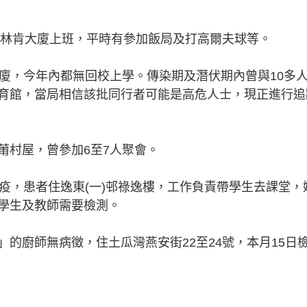
坊林肯大廈上班，平時有參加飯局及打高爾夫球等。
大廈，今年內都無回校上學。傳染期及潛伏期內曾與10多
育館，當局相信該批同行者可能是高危人士，現正進行追
莆村屋，曾參加6至7人聚會。
疫，患者住逸東(一)邨祿逸樓，工作負責帶學生去課堂，
學生及教師需要檢測。
的廚師無病徵，住土瓜灣燕安街22至24號，本月15日