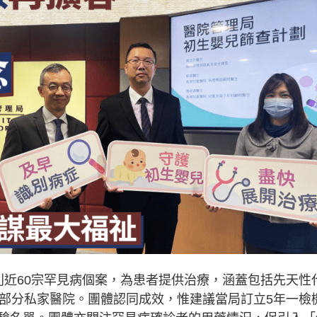
別近60宗罕見病個案，為患者提供治療，涵蓋包括先天性
及部分私家醫院。團體認同成效，惟建議當局訂立5年一檢