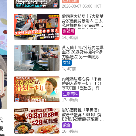
投資理財
2026-08-07 06:00 HKT
愛回家大結局｜7大綠葉
身家過億背景驚人 三太
私伙鱷魚皮Hermès拍劇
蘇姐原來是半山樓后
影視圈
14小時前
黃大仙上邨7分鐘內連爆
血案 26歲男電梯內全身
刀傷送院 另一46歲男倒
斃平台
突發
1小時前
內地媽居港心得「不要
臉的人得到一切」！分
享3方面「豁出去」有著
數 網民：你好厲害
生活百科
17小時前
街坊酒樓推「平民價」
歎奢華盛宴！$9.8紅燒
BB鴿/$28開邊蒸龍蝦 3
代
大晚餐超值優惠
飲食
機
16小時前