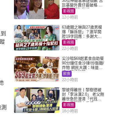
30位神級客串逐個數 古
巨基變外賣仔最破格 歐
陽震華情陷群姐
影視圈
12小時前
63歲關之琳與27歲男模
爆「嫲孫戀」？激罕開
人到
腔19字回應：多謝大家
掛念近況
蹤
影視圈
22小時前
尖沙咀$69起素食自助餐
90分鐘任食沙律/炒飯麵/
炸物 網民大讚：味道
好，環境闊落
飲食
22小時前
她
黎彼得離世丨黎樹德被
封「李泳漢2.0」 老父剛
離世急於澄清「代找卡
數」傳聞惹人反感
影視圈
檢測
18小時前