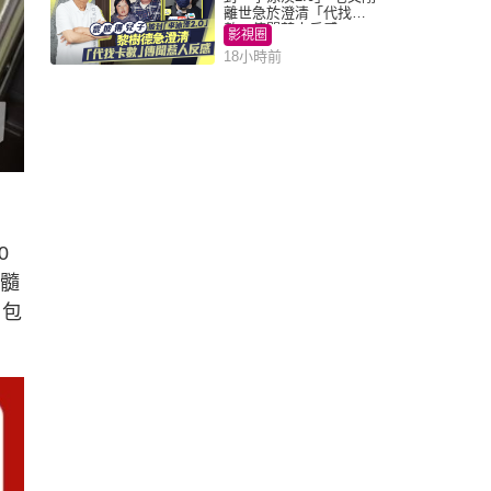
離世急於澄清「代找卡
數」傳聞惹人反感
影視圈
18小時前
0
脊髓
，包