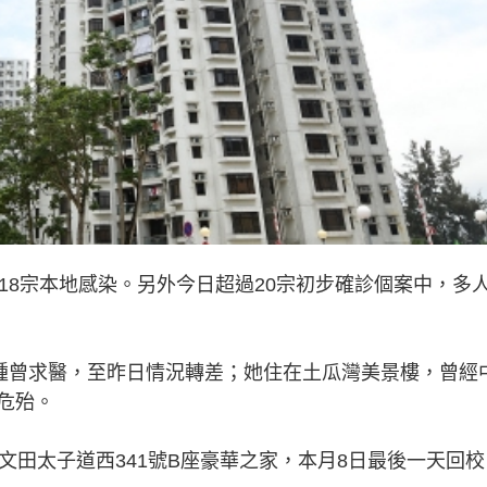
18宗本地感染。另外今日超過20宗初步確診個案中，多
腳腫曾求醫，至昨日情況轉差；她住在土瓜灣美景樓，曾經
危殆。
文田太子道西341號B座豪華之家，本月8日最後一天回校