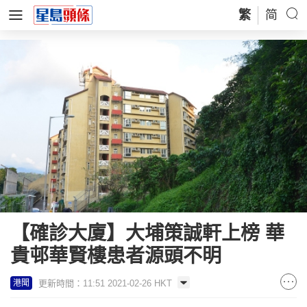
繁
简
【確診大廈】大埔策誠軒上榜 華
貴邨華賢樓患者源頭不明
更新時間：11:51 2021-02-26 HKT
港聞