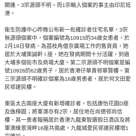
關連，3宗源頭不明。而1宗輸入個案的事主由印尼抵
港。
衛生防護中心昨晚公布新一批確診者住宅名單，3宗
無源頭個案中，個案編號為10915的34歲女患者，於
2月19日發病，為荔枝角億京廣場工作的售貨員，她
居於大埔策誠軒 I 座，她在發病期間十分活躍，到過
大埔多個街市及商場大廈。第二宗源頭不明個案是編
號10926的62歲男子，居於香港仔華貴邨華賢樓。第
三宗源頭不明確診個案為16歲男患者，居於何文田愛
民邨建民樓。
東區太古兩座大廈有新增確診者，包括康怡花園D座
及逸樺園；將軍澳亦有2宗，居住地在尚德邨尚信
樓、其一患者報稱居於香港九龍東智選假日酒店及將
軍澳維景灣畔16座共兩處。九龍城愛民邨建民樓增1