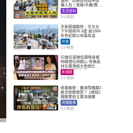
護照／回鄉證快證申請
懶人包！資格/手續/費用
一文睇清
生活百科
5小時前
天氣極端酷熱︱天文台
下午錄得36.9度 創1884
年有紀錄以來最高溫
社會
1小時前
52歲任葆琳低調現身楊
明婚禮玩得開心 哈佛高
材生選港姐大熱倒灶 息
影從商轉戰政界
影視圈
5小時前
奇案解密︱羅湖雪櫃藏3
屍涉邪教懲罰？ 1病歿2
餓斃警拒立案添謎團
奇聞趣事
8小時前