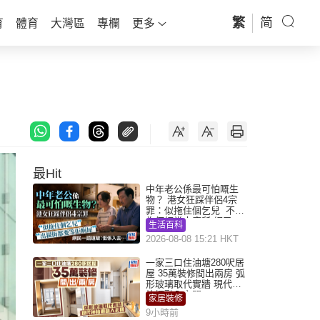
繁
简
育
體育
大灣區
專欄
更多
最Hit
中年老公係最可怕嘅生
物？ 港女狂踩伴侶4宗
罪：似拖住個乞兒 不解
為何經常去廁所 網民一
生活百科
語道破
2026-08-08 15:21 HKT
一家三口住油塘280呎居
屋 35萬裝修間出兩房 弧
形玻璃取代實牆 現代神
枱櫃融入玄關
家居裝修
9小時前