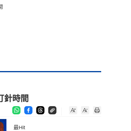
開
打針時間
最Hit