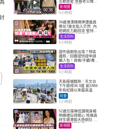
互動恩愛 曾被老公爆在
為
當地游手好閒
影視圈
00:38
6小時前
討
34歲港漂媽媽慘遭裁員
帶住7歲女陷入茫然 內
地網民力勸回流 堅持留
港背後有「長遠規
生活百科
劃」？
6小時前
證件過期急出境？特區
護照／回鄉證快證申請
懶人包！資格/手續/費用
一文睇清
生活百科
5小時前
天氣極端酷熱︱天文台
下午錄得36.9度 創1884
年有紀錄以來最高溫
社會
1小時前
52歲任葆琳低調現身楊
明婚禮玩得開心 哈佛高
材生選港姐大熱倒灶 息
影從商轉戰政界
影視圈