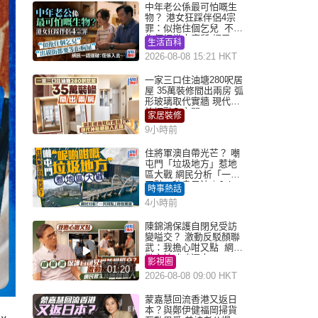
中年老公係最可怕嘅生
物？ 港女狂踩伴侶4宗
罪：似拖住個乞兒 不解
為何經常去廁所 網民一
生活百科
語道破
2026-08-08 15:21 HKT
一家三口住油塘280呎居
屋 35萬裝修間出兩房 弧
形玻璃取代實牆 現代神
枱櫃融入玄關
家居裝修
9小時前
住將軍澳自帶光芒？ 嘲
屯門「垃圾地方」惹地
區大戰 網民分析「一共
同點」秒息風波｜Juicy
時事熱話
叮
4小時前
陳錦鴻保護自閉兒受訪
變嗌交？ 激動反駁顏聯
武：我擔心咁又點 網民
批主持咄咄逼人
影視圈
01:20
2026-08-08 09:00 HKT
蒙嘉慧回流香港又返日
本？與鄭伊健福岡掃貨