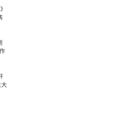
例》
病
測
作
軒
生大
，