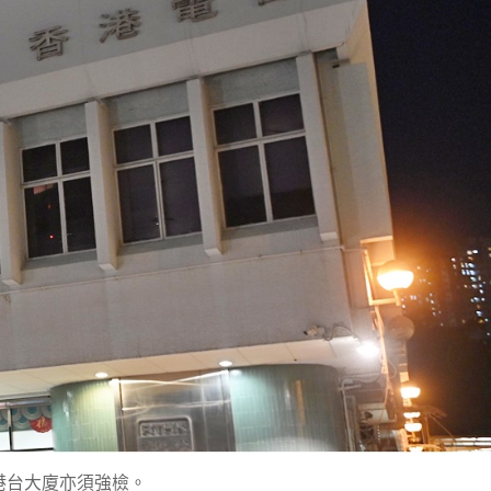
港台大廈亦須強檢。