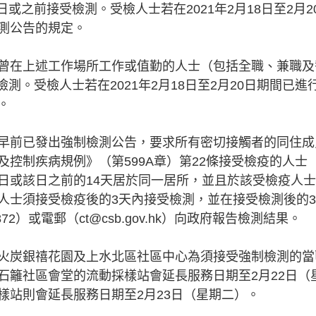
日或之前接受檢測。受檢人士若在2021年2月18日至2月2
測公告的規定。
日期間曾在上述工作場所工作或值勤的人士（包括全職、兼職及
檢測。受檢人士若在2021年2月18日至2月20日期間已進
。
早前已發出強制檢測公告，要求所有密切接觸者的同住成
控制疾病規例》（第599A章）第22條接受檢疫的人士
日或該日之前的14天居於同一居所，並且於該受檢疫人
人士須接受檢疫後的3天內接受檢測，並在接受檢測後的
5872）或電郵（
ct@csb.gov.hk
）向政府報告檢測結果。
火炭銀禧花園及上水北區社區中心為須接受強制檢測的當
石籬社區會堂的流動採樣站會延長服務日期至2月22日（
樣站則會延長服務日期至2月23日（星期二）。