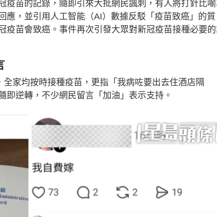
冠疫苗的記錄，隨即引來大批網民諷刺，有人將打針比喻
回應，並引用人工智能（AI）數據反駁「疫苗致癌」的質
冠疫苗會致癌。事件再次引發大眾對新冠疫苗接種必要的
言
人，全家均按時接種疫苗，更指「我病咗要出去住酒店隔
隨即逆轉，不少網民留言「加油」表示支持。