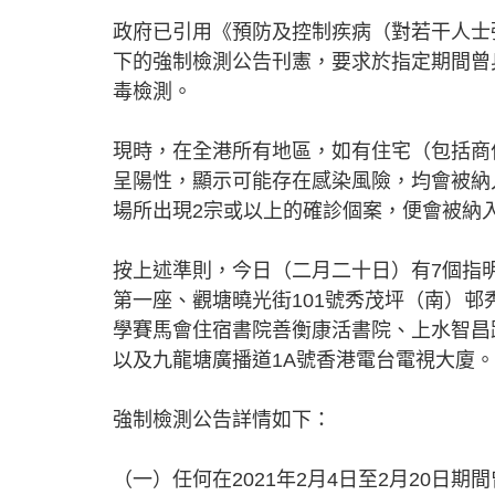
政府已引用《預防及控制疾病（對若干人士強
下的強制檢測公告刊憲，要求於指定期間曾
毒檢測。
現時，在全港所有地區，如有住宅（包括商
呈陽性，顯示可能存在感染風險，均會被納
場所出現2宗或以上的確診個案，便會被納
按上述準則，今日（二月二十日）有7個指
第一座、觀塘曉光街101號秀茂坪（南）邨秀
學賽馬會住宿書院善衡康活書院、上水智昌路
以及九龍塘廣播道1A號香港電台電視大廈。
強制檢測公告詳情如下：
（一）任何在2021年2月4日至2月20日