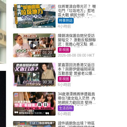
住將軍澳自帶光芒？ 嘲
屯門「垃圾地方」惹地
區大戰 網民分析「一共
同點」秒息風波｜Juicy
時事熱話
叮
4小時前
陳錦鴻保護自閉兒受訪
變嗌交？ 激動反駁顏聯
武：我擔心咁又點 網民
批主持咄咄逼人
影視圈
01:20
2026-08-08 09:00 HKT
蒙嘉慧回流香港又返日
本？與鄭伊健福岡掃貨
互動恩愛 曾被老公爆在
當地游手好閒
影視圈
00:38
6小時前
34歲港漂媽媽慘遭裁員
帶住7歲女陷入茫然 內
地網民力勸回流 堅持留
港背後有「長遠規
生活百科
劃」？
6小時前
證件過期急出境？特區