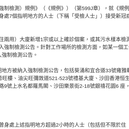
制檢測）規例》（《規例》）（第599J章），就《規
身處7個指明地方的人士（下稱「受檢人士」）接受新冠
住兩用）大廈新增1宗或以上確診個案，或其污水樣本檢
入強制檢測公告。針對工作場所的檢測方面，如某一個工
入強制檢測公告。
明地方被納入強制檢測公告，包括葵涌和宜合道33號雍雅
旺樓、油尖旺彌敦道521-523號禮基大廈、沙田香港恒
9號上水名都羅馬閣、沙田樂景街2-18號銀禧花園6 座
期間曾身處上述指明地方超過2小時的人士（包括但不限於住