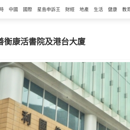
時
中國
國際
星島申訴王
財經
地產
生活
健康
教
大善衡康活書院及港台大廈