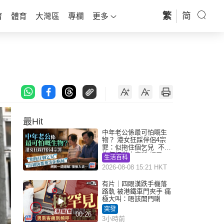
繁
简
育
體育
大灣區
專欄
更多
最Hit
中年老公係最可怕嘅生
物？ 港女狂踩伴侶4宗
罪：似拖住個乞兒 不解
為何經常去廁所 網民一
生活百科
語道破
2026-08-08 15:21 HKT
有片｜四眼漢跌手機落
路軌 被港鐵車門夾手 痛
極大叫：唔該開門喇
突發
00:26
3小時前