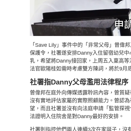
L
U
o
n
a
m
d
u
「Save Lily」事件中的「非常父母」曾
e
t
d
e
:
保護令，社署遂安排Danny入住留宿幼兒
4
6
.
乳，希望將Danny接回家，上周五入稟高
1
7
法官歐陽桂如需時考慮雙方陳詞，將於9月
%
社署指Danny父母濫用法律程序
曾偉邦在庭外向傳媒透露聆訊內容，曾質疑社
沒有實地評估家屬的實際照顧能力。曾認為社
望，而且社署並沒有向法庭申請「監管探視令
法證明入住院舍是對Danny最好的安排。
社署則指控他們兩人連續3次在家誕子，沒有