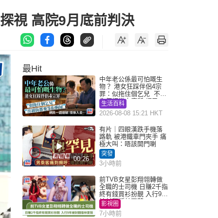
探視 高院9月底前判決
最Hit
中年老公係最可怕嘅生
物？ 港女狂踩伴侶4宗
罪：似拖住個乞兒 不解
為何經常去廁所 網民一
生活百科
語道破
2026-08-08 15:21 HKT
有片｜四眼漢跌手機落
路軌 被港鐵車門夾手 痛
極大叫：唔該開門喇
突發
00:26
3小時前
前TVB女星彭翔翎轉做
全職的士司機 日賺2千指
終有錢買衫扮靚 入行9年
被封翻版林夏薇
影視圈
7小時前