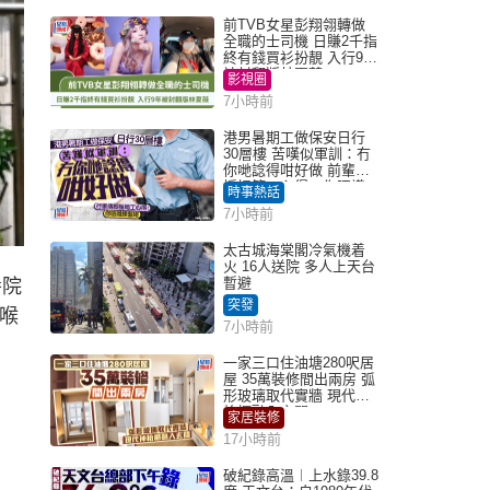
前TVB女星彭翔翎轉做
全職的士司機 日賺2千指
終有錢買衫扮靚 入行9年
被封翻版林夏薇
影視圈
7小時前
港男暑期工做保安日行
30層樓 苦嘆似軍訓：冇
你哋諗得咁好做 前輩傳
授搵筍工心得：你唔識
時事熱話
揀盤啫｜Juicy叮
7小時前
太古城海棠閣冷氣機着
火 16人送院 多人上天台
暫避
養院
突發
咽喉
7小時前
一家三口住油塘280呎居
屋 35萬裝修間出兩房 弧
形玻璃取代實牆 現代神
枱櫃融入玄關
家居裝修
17小時前
破紀錄高溫︱上水錄39.8