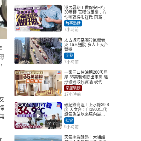
港男暑期工做保安日行
30層樓 苦嘆似軍訓：冇
你哋諗得咁好做 前輩傳
授搵筍工心得：你唔識
時事熱話
揀盤啫｜Juicy叮
7小時前
太古城海棠閣冷氣機着
火 16人送院 多人上天台
年
暫避
突發
母
7小時前
，
一家三口住油塘280呎居
屋 35萬裝修間出兩房 弧
形玻璃取代實牆 現代神
枱櫃融入玄關
家居裝修
17小時前
又
破紀錄高溫︱上水錄39.8
探
度 天文台：自1980年代
設氣象站以來境內最高
無
紀錄
社會
01:02
9小時前
天氣極端酷熱︱大埔船
合