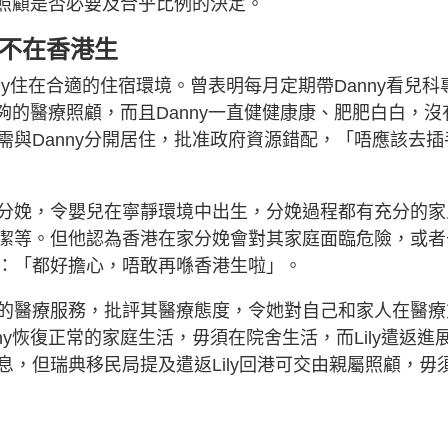
舍照顧是否必要及合乎比例的決定。
胎不在香港生
nny住在合適的住宿環境。曾表明每月定期帶Danny看兒科
夠的醫療照顧，而且Danny一直健健康康、肥肥白白，沒
與Danny分開居住，批准政府資源錯配，「唔應該去插
分娩，令嬰兒在寧靜環境中出生，分娩過程都有充分的家
潔等。但他認為香港在家分娩會對其家庭面臨危險，或者
：「都好擔心，唔敢再喺香港生啦」。
的醫療服務，批評其醫療態度，令她對自己和家人在醫療
y恢復正常的家庭生活，毋須在院舍生活，而Lily遣返進
，但瑞典移民局提及遣返Lily回港可交由親屬照顧，毋