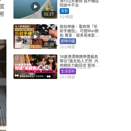
灣行山男暈倒 直升機送
院途中不治
宜
突發
照
01:27
3小時前
偷拍神器︱電商現「折
射手機殼」 可熄Mon側
拍 賣家：很多用來影裙
底
即時中國
00:39
15小時前
34歲港漂媽媽慘遭裁員
帶住7歲女陷入茫然 內
地網民力勸回流 堅持留
港背後有「長遠規
生活百科
劃」？
14小時前