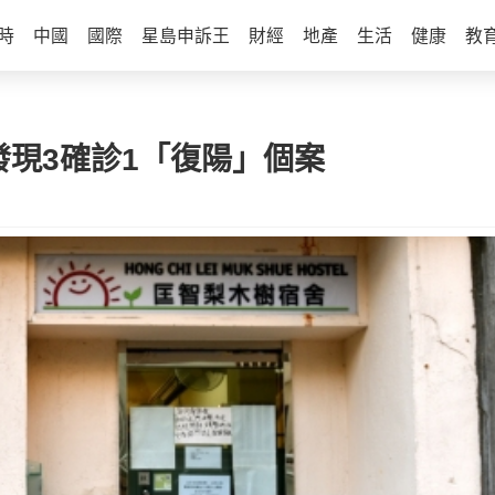
時
中國
國際
星島申訴王
財經
地產
生活
健康
教
發現3確診1「復陽」個案