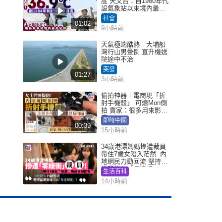
度 天文台：自1980年代
設氣象站以來境內最高
紀錄
社會
01:02
9小時前
天氣極端酷熱︱大埔船
灣行山男暈倒 直升機送
院途中不治
突發
01:27
3小時前
偷拍神器︱電商現「折
射手機殼」 可熄Mon側
拍 賣家：很多用來影裙
底
即時中國
00:39
15小時前
34歲港漂媽媽慘遭裁員
帶住7歲女陷入茫然 內
地網民力勸回流 堅持留
港背後有「長遠規
生活百科
劃」？
14小時前