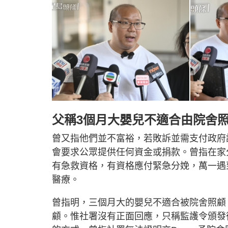
父稱3個月大嬰兒不適合由院舍
曾又指他們並不富裕，若敗訴並需支付政府
會要求公眾提供任何資金或捐款。曾指在家
有急救資格，有資格應付緊急分娩，萬一遇
醫療。
曾指明，三個月大的嬰兒不適合被院舍照顧
顧。惟社署沒有正面回應，只稱監護令頒發後已