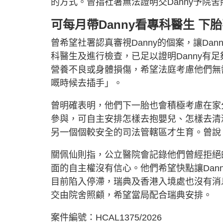
的方式。曾指社署無法證明交Danny予院
可每月帶Danny看專科醫生 下
曾希望社署認真審視Danny的個案，讓Da
科醫生及進行檢查，已足以證明Danny有足
營養不良或身體損傷，希望法庭考慮他們無需
嘅時候去插手」。
曾明確表明，他們下一胎也會積極考慮在家
參與，可自主安排怎樣去抱嬰兒、怎樣去清
另一個個較安全的司法管轄區才生育。曾說
關佩仙則指，公立醫院會記錄他們曾經拒絕
面的自主權沒有信心。他們希望快點讓Dann
目前陷入停滯，瑞典及香港入境處也沒有消息
交由院舍照顧，希望當局配合瑞典安排。
案件編號：HCAL1375/2026