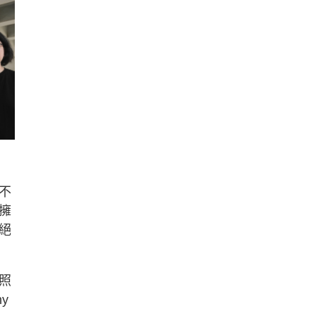
不
擁
絕
照
y