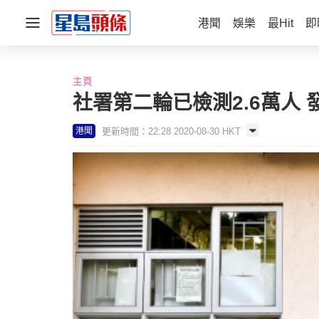
港聞
娛樂
最Hit
即
主頁
社署第二輪已檢測2.6萬人 
更新時間：22:28 2020-08-30 HKT
港聞