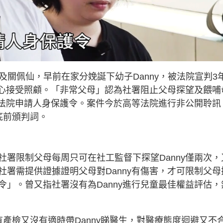
偉邦及關佩仙，早前在家分娩誕下幼子Danny，被法院宣判3
中心接受照顧。「非常父母」認為社署阻止父母探望及餵哺
等法院申請人身保護令。案件今於高等法院進行非公開聆訊
底前頒判詞。
署限制父母每周只可在社工監督下探望Danny僅兩次，
署需提供證據證明父母對Danny有傷害，才可限制父母
」。曾又指社署沒有為Danny進行兒童最佳權益評估，
產檢又沒有適時帶Danny睇醫生，對醫療態度迴避又不