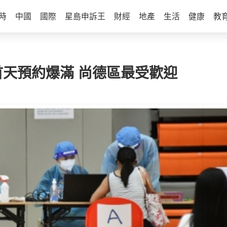
時
中國
國際
星島申訴王
財經
地產
生活
健康
教
首天預約爆滿 尚德區最受歡迎