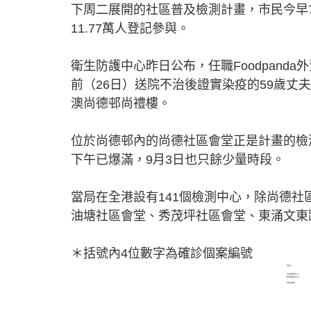
下周二展開的社區普及檢測計畫，市民今早
11.77萬人登記參與。
衛生防護中心昨日公布，任職Foodpanda
前（26日）送院不治後證實染疫的59歲丈夫
澳尚德邨尚禮樓。
位於尚德邨內的尚德社區會堂正是計畫的檢
下午已爆滿，9月3日也只餘少量時段。
當局在全港設有141個檢測中心，除尚德
油塘社區會堂、秀茂坪社區會堂、東涌文東
＊括號內4位數字為確診個案編號