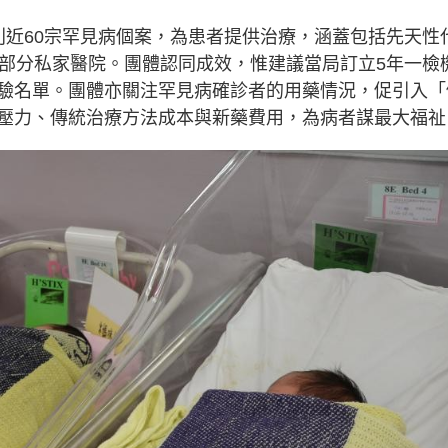
別近60宗罕見病個案，為患者提供治療，涵蓋包括先天性
及部分私家醫院。團體認同成效，惟建議當局訂立5年一檢
驗名單。團體亦關注罕見病確診者的用藥情況，促引入「
壓力、傳統治療方法成本與新藥費用，為病者謀最大福