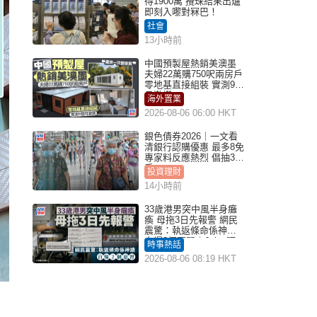
得1900萬 攪珠結果出爐
即刻入嚟對冧巴！
社會
13小時前
中國預製屋熱銷美澳墨
夫婦22萬購750呎兩房戶
零地基直接組裝 實測9個
月激讚
海外置業
2026-08-06 06:00 HKT
銀色債券2026｜一文看
清銀行認購優惠 最多8免
專家料反應熱烈 倡抽30
手
投資理財
14小時前
33歲港男突中風半身癱
瘓 母拖3日先報警 網民
震驚：執返條命係神蹟
自爆2個惡習｜Juicy叮
時事熱話
2026-08-06 08:19 HKT