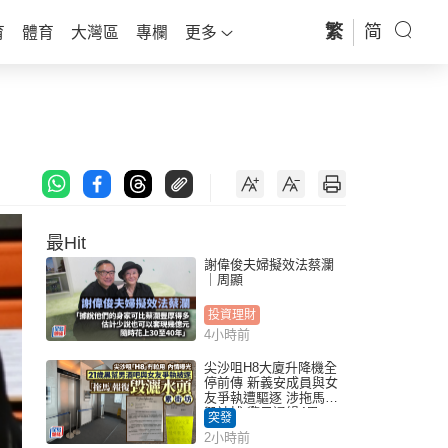
繁
简
育
體育
大灣區
專欄
更多
最Hit
謝偉俊夫婦擬效法蔡瀾
｜周顯
投資理財
4小時前
尖沙咀H8大廈升降機全
停前傳 新義安成員與女
友爭執遭驅逐 涉拖馬刑
毀被捕 警另通緝4男
突發
2小時前