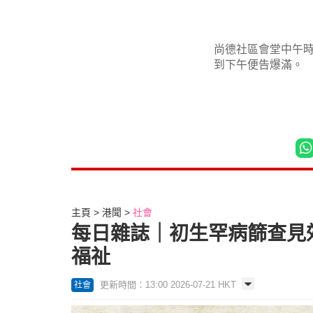
尚德社區會堂中午
到下午便告爆滿。
主頁
港聞
社會
每日雜誌｜初生罕病篩查見效
福祉
更新時間：13:00 2026-07-21 HKT
社會