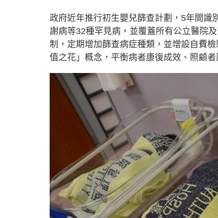
政府近年推行初生嬰兒篩查計劃，5年間識
謝病等32種罕見病，並覆蓋所有公立醫院
制，定期增加篩查病症種類，並增設自費檢
值之花」概念，平衡病者康復成效、照顧者