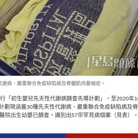
代謝病、嚴重聯合免疫缺陷病及脊髓肌肉萎縮症。
行「初生嬰兒先天性代謝病篩查先導計劃」，至2020年1
計劃現涵蓋30種先天性代謝病、嚴重聯合免疫缺陷病及
立醫院出生幼嬰已篩查，識別出57宗罕見病個案（見表）