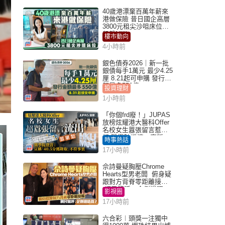
40歲港漂棄百萬年薪來
港做保險 昔日國企高層
3800元租尖沙咀床位｜
租盤Million
樓市動向
4小時前
銀色債券2026｜新一批
銀債每手1萬元 最少4.25
厘 8.21起可申購 發行金
額最多550億
投資理財
1小時前
「你個frd廢！」JUPAS
放榜炫耀港大醫科Offer
名校女生囂張留言惹眾
怒 醫學院澄清：宣稱
時事熱話
「40.5分獲錄取」不符事
17小時前
實｜Juicy叮
佘詩曼疑胸壓Chrome
Hearts型男老闆 俯身疑
跟對方背脊零距離接觸
網民驚呼：企側邊唔
影視圈
得？
17小時前
六合彩︱頭獎一注獨中