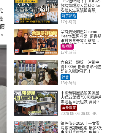
「你個frd廢！」JUPAS
放榜炫耀港大醫科Offer
名校女生囂張留言惹眾
代
怒 醫學院澄清：宣稱
時事熱話
機
「40.5分獲錄取」不符事
17小時前
實｜Juicy叮
價
佘詩曼疑胸壓Chrome
祉。
Hearts型男老闆 俯身疑
跟對方背脊零距離接觸
網民驚呼：企側邊唔
影視圈
得？
17小時前
六合彩︱頭獎一注獨中
得1900萬 攪珠結果出爐
即刻入嚟對冧巴！
社會
13小時前
中國預製屋熱銷美澳墨
夫婦22萬購750呎兩房戶
零地基直接組裝 實測9個
月激讚
海外置業
2026-08-06 06:00 HKT
銀色債券2026｜一文看
清銀行認購優惠 最多8免
專家料反應熱烈 倡抽30