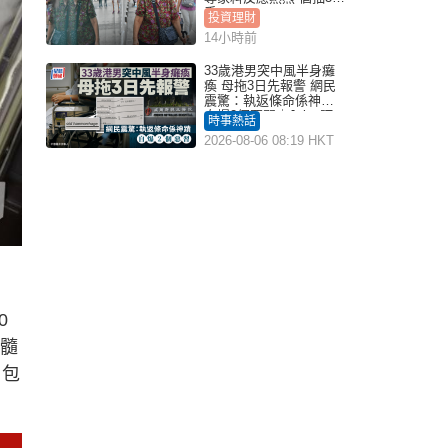
手
投資理財
14小時前
33歲港男突中風半身癱
瘓 母拖3日先報警 網民
震驚：執返條命係神蹟
自爆2個惡習｜Juicy叮
時事熱話
2026-08-06 08:19 HKT
0
脊髓
，包