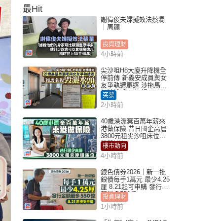
最Hit
謝偉俊夫婦擬效法蔡瀾
｜周顯
投資理財
4小時前
尖沙咀H8大廈升降機全
停前傳 新義安成員與女
友爭執遭驅逐 涉拖馬刑
毀被捕 警另通緝4男
突發
2小時前
40歲港漂棄百萬年薪來
港做保險 昔日國企高層
3800元租尖沙咀床位｜
租盤Million
樓市動向
4小時前
銀色債券2026｜新一批
銀債每手1萬元 最少4.25
厘 8.21起可申購 發行金
額最多550億
投資理財
1小時前