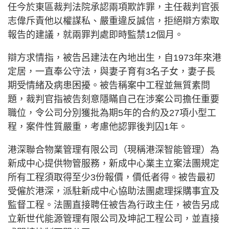
任今於東區裁判法院承認兩項欺詐罪，主任裁判官張
志偉斥責他以權謀私、嚴重違反誠信，拒絕辯方索取
報告的建議，就兩罪判處即時監禁12個月。
辯方求情指，被告呂建法在內地出生，自1973年來港
定居，一直奉公守法，與妻子育有3名子女，妻子長
期受情緒及病患困擾。被告稱案中工程並無質素問
題，裁判官指被告刻意隱瞞自己在涉案公司擔任重要
職位，令公司分別獲批為期5年的合約及27項小型工
程，案件性質嚴重，考慮他認罪後判囚1年。
港深聯合物業管理有限公司（現稱港深智能管理）為
新成中心提供物管服務，新成中心業主立案法團規定
所有工程須取得至少3份報價，價低者得。被告最初
受僱於港深，派駐新成中心協助法團處理採購事宜及
監督工程。法團直接聘任被告為行政主任，被告另成
立新世代能源管理有限公司及坤記工程公司，並直接