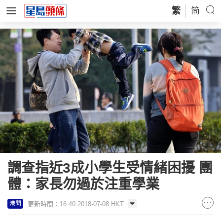
繁
简
調查指近3成小學生受情緒困擾 團
體：家長勿過於注重學業
更新時間：16:40 2018-07-08 HKT
港聞