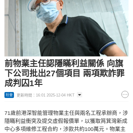
前物業主任認隱瞞利益關係 向旗
下公司批出27個項目 兩項欺詐罪
成判囚1年
更新時間：16:01 2025-12-04 HKT
社會
71歲前港深智能管理物業主任與兩名工程承辦商，涉
隱瞞利益衝突及提交虛假報價單，以獲取筲箕灣新成
中心多項維修工程合約，涉款共約100萬元。物業主