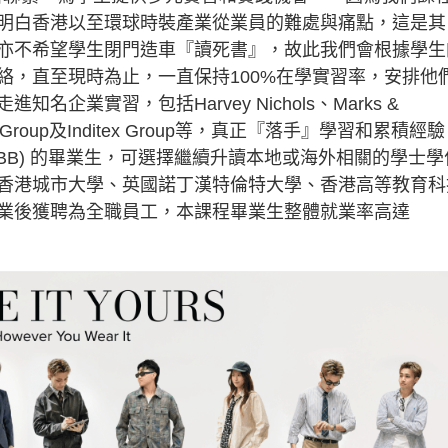
明白香港以至環球時裝產業從業員的難處與痛點，這是其
亦不希望學生閉門造車『讀死書』，故此我們會根據學生
絡，直至現時為止，一直保持100%在學實習率，安排他
業實習，包括Harvey Nichols、Marks &
xba Group及Inditex Group等，真正『落手』學習和累積經
FBB) 的畢業生，可選擇繼續升讀本地或海外相關的學士學
香港城市大學、英國諾丁漢特倫特大學、香港高等教育科
業後獲聘為全職員工，本課程畢業生整體就業率高達