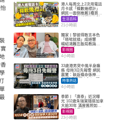
請
港人每周北上2次用電話
穎怡
月卡感「條數幾襟計」
網民一面倒推薦1種買法
附消委會數據漫遊計劃
生活百科
消費提示
21小時前
獨家丨黎彼得敢言本色
「唔啱就插」成絕響
裝
楊紹鴻難忘飯局教誨：
事實
受益一生
影視圈
4小時前
地
時香
33歲港男突中風半身癱
瘓 母拖3日先報警 網民
學
震驚：執返條命係神蹟
自爆2個惡習｜Juicy叮
打
時事熱話
4小時前
單
最
季節丨「唐泰」近況曝
光 102歲朱瑞棠隱居加拿
大逾30年 滿屋舊照如博
物館精神極佳
影視圈
23小時前