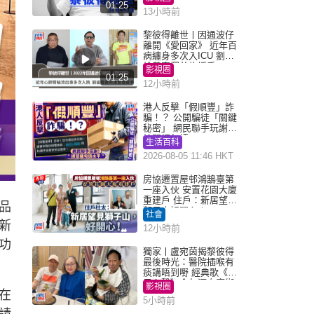
01:25
13小時前
黎彼得離世丨因通波仔
離開《愛回家》 近年百
病纏身多次入ICU 劉鑾
雄黃宗澤曾施援手
影視圈
01:25
12小時前
港人反擊「假順豐」詐
騙！？ 公開騙徒「關鍵
秘密」 網民聯手玩謝：
練習緬甸語
生活百科
2026-08-05 11:46 HKT
房協遷置屋邨鴻鵠臺第
一座入伙 安置花園大廈
重建戶 住戶：新居望見
品
獅子山好開心！
社會
新
12小時前
功
獨家丨盧宛茵揭黎彼得
最後時光：醫院插喉有
痰講唔到嘢 經典歌《浪
子心聲》金句源自廟街
影視圈
在
睇相佬
5小時前