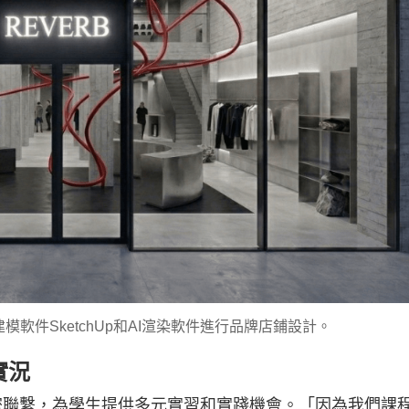
軟件SketchUp和AI渲染軟件進行品牌店鋪設計。
實況
緊密聯繫，為學生提供多元實習和實踐機會。「因為我們課