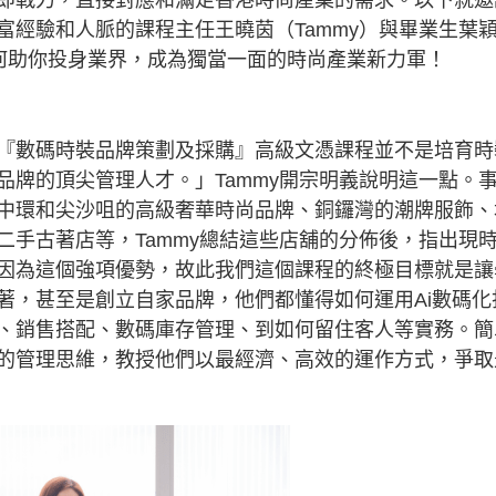
即戰力，直接對應和滿足香港時尚產業的需求。以下就邀
富經驗和人脈的課程主任王曉茵（Tammy）與畢業生葉
I如何助你投身業界，成為獨當一面的時尚產業新力軍！
『數碼時裝品牌策劃及採購』高級文憑課程並不是培育時
品牌的頂尖管理人才。」Tammy開宗明義說明這一點。
中環和尖沙咀的高級奢華時尚品牌、銅鑼灣的潮牌服飾、
二手古著店等，Tammy總結這些店舖的分佈後，指出現
因為這個強項優勢，故此我們這個課程的終極目標就是讓
著，甚至是創立自家品牌，他們都懂得如何運用Ai數碼化
、銷售搭配、數碼庫存管理、到如何留住客人等實務。簡
的管理思維，教授他們以最經濟、高效的運作方式，爭取