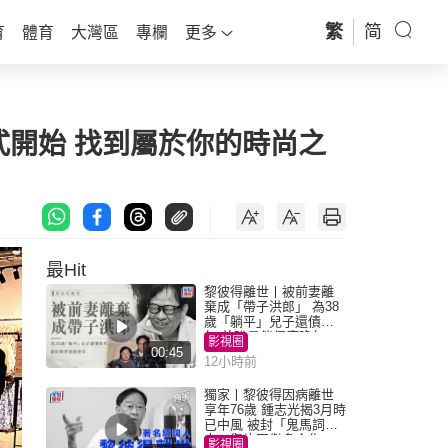
繁
简
育
體育
大灣區
專欄
更多
式開始 找到屬於你的時尚之
最Hit
黎彼得離世丨被前妻離
棄成「帶子洪郎」 為38
歲「躺平」兒子還債多
年 曾盼尋伴侶度晚年
影視圈
00:45
12小時前
獨家丨黎彼得因病離世
享年76歲 鍾志光揭3月時
已中風 被封「鬼馬詞
人」與許冠傑多合作
影視圈