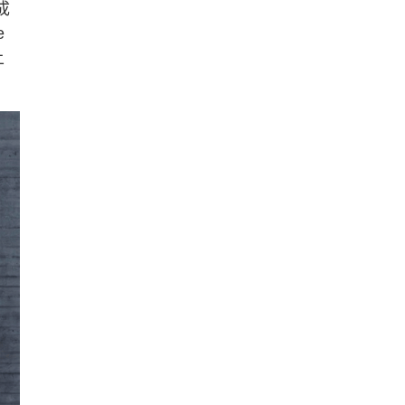
成
e
上