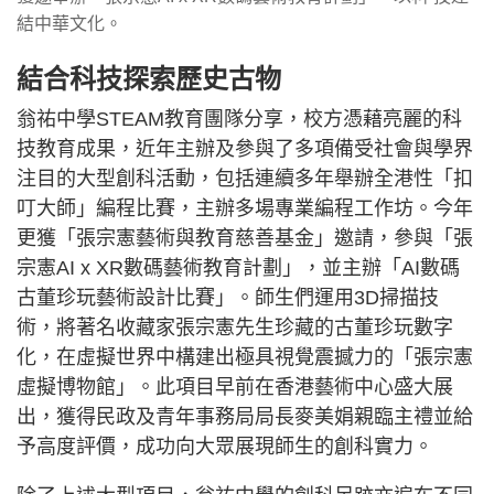
結中華文化。
結合科技探索歷史古物
翁祐中學STEAM教育團隊分享，校方憑藉亮麗的科
技教育成果，近年主辦及參與了多項備受社會與學界
注目的大型創科活動，包括連續多年舉辦全港性「扣
叮大師」編程比賽，主辦多場專業編程工作坊。今年
更獲「張宗憲藝術與教育慈善基金」邀請，參與「張
宗憲AI x XR數碼藝術教育計劃」，並主辦「AI數碼
古董珍玩藝術設計比賽」。師生們運用3D掃描技
術，將著名收藏家張宗憲先生珍藏的古董珍玩數字
化，在虛擬世界中構建出極具視覺震撼力的「張宗憲
虛擬博物館」。此項目早前在香港藝術中心盛大展
出，獲得民政及青年事務局局長麥美娟親臨主禮並給
予高度評價，成功向大眾展現師生的創科實力。