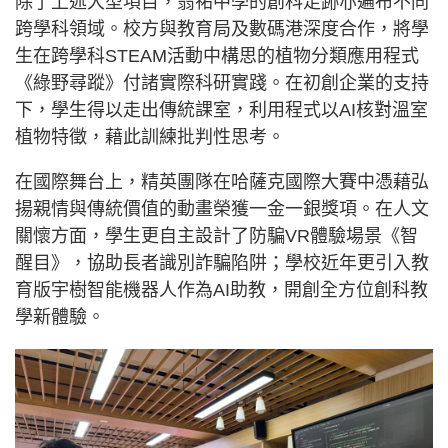
除了上述大型項目，翁祐中學的創科足跡亦遍布不同
跨學科領域。校方與教育局及數碼港深度合作，將學
生在跨學科STEAM活動中構思的植物分類應用程式
《綠野尋蹤》付諸實際科研實踐。在初創企業的支持
下，學生得以走出傳統課室，利用程式以AI核對溫室
植物特徵，藉此訓練批判性思考。
在國際舞台上，精英團隊在哈薩克國際大賽中憑藉弘
揚親情與傳統價值的動畫榮獲一金一銀獎項。在人文
關懷方面，學生更自主設計了防騙VR體驗場景《智
醒目》，協助長者識別詐騙陷阱；學校近年更引入教
育版宇樹智能機器人作為AI助教，開創全方位創科教
學新體驗。