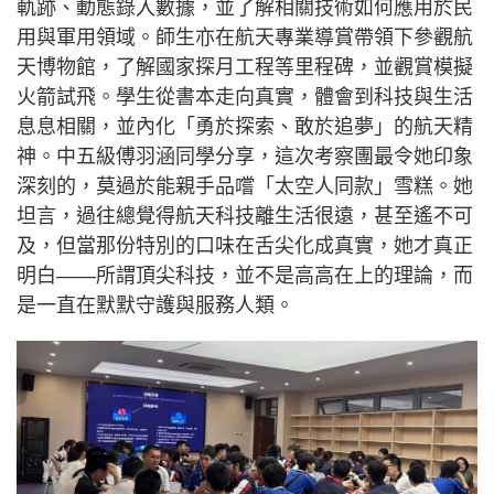
軌跡、動態錄入數據，並了解相關技術如何應用於民
用與軍用領域。師生亦在航天專業導賞帶領下參觀航
天博物館，了解國家探月工程等里程碑，並觀賞模擬
火箭試飛。學生從書本走向真實，體會到科技與生活
息息相關，並內化「勇於探索、敢於追夢」的航天精
神。中五級傅羽涵同學分享，這次考察團最令她印象
深刻的，莫過於能親手品嚐「太空人同款」雪糕。她
坦言，過往總覺得航天科技離生活很遠，甚至遙不可
及，但當那份特別的口味在舌尖化成真實，她才真正
明白——所謂頂尖科技，並不是高高在上的理論，而
是一直在默默守護與服務人類。