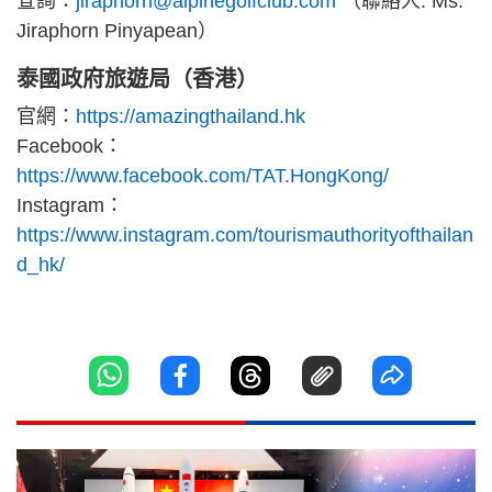
查詢：
jiraphorn@alpinegolfclub.com
（聯絡人: Ms.
Jiraphorn Pinyapean）
泰國政府旅遊局（香港）
官網：
https://amazingthailand.hk
Facebook：
https://www.facebook.com/TAT.HongKong/
Instagram：
https://www.instagram.com/tourismauthorityofthailan
d_hk/