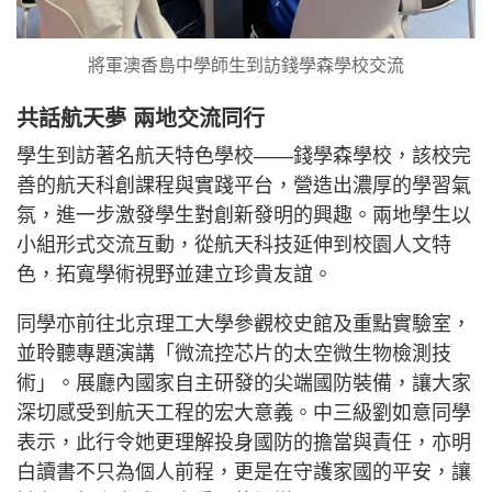
將軍澳香島中學師生到訪錢學森學校交流
共話航天夢 兩地交流同行
學生到訪著名航天特色學校——錢學森學校，該校完
善的航天科創課程與實踐平台，營造出濃厚的學習氣
氛，進一步激發學生對創新發明的興趣。兩地學生以
小組形式交流互動，從航天科技延伸到校園人文特
色，拓寬學術視野並建立珍貴友誼。
同學亦前往北京理工大學參觀校史館及重點實驗室，
並聆聽專題演講「微流控芯片的太空微生物檢測技
術」。展廳內國家自主研發的尖端國防裝備，讓大家
深切感受到航天工程的宏大意義。中三級劉如意同學
表示，此行令她更理解投身國防的擔當與責任，亦明
白讀書不只為個人前程，更是在守護家國的平安，讓