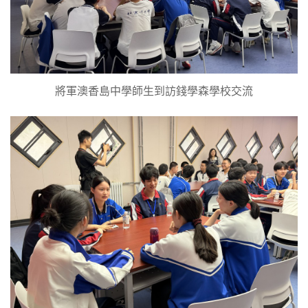
將軍澳香島中學師生到訪錢學森學校交流