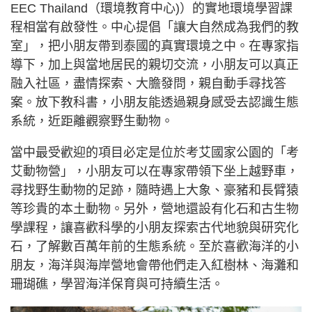
EEC Thailand（環境教育中心)）的實地環境學習課
程相當有啟發性。中心提倡「讓大自然成為我們的教
室」，把小朋友帶到泰國的真實環境之中。在專家指
導下，加上與當地居民的親切交流，小朋友可以真正
融入社區，盡情探索、大膽發問，親自動手尋找答
案。放下教科書，小朋友能透過親身感受去認識生態
系統，近距離觀察野生動物。
當中最受歡迎的項目必定是位於考艾國家公園的「考
艾動物營」，小朋友可以在專家帶領下坐上越野車，
尋找野生動物的足跡，隨時遇上大象、豪豬和長臂猿
等珍貴的本土動物。另外，營地還設有化石和古生物
學課程，讓喜歡科學的小朋友探索古代地貌與研究化
石，了解數百萬年前的生態系統。至於喜歡海洋的小
朋友，海洋與海岸營地會帶他們走入紅樹林、海灘和
珊瑚礁，學習海洋保育與可持續生活。