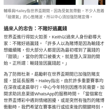
輔導員Hailey指世界盃期間，因為受氣氛帶動，不少人抱着
「碰運氣」的心態賭波，所以中心須加強防賭宣傳。
過來人的忠告：不賭好過贏錢
世界盃進行得如火如荼，Keith以過來人身份勸導大
家：不賭好過贏錢。「許多人以為賭博是因為輸錢才
想繼續賭，但大部分人都是因為最初嚐到了贏錢的
『甜頭』，當你的胃口被養大，就是墮入深淵的開
始。正所謂：輸錢皆因贏錢起。」
為了防微杜漸，勗勵軒在世界盃期間已加強防賭支
援，並延長服務。Hailey指出，由於許多重要賽事均
在深夜或凌晨舉行，中心今年特別因應市民需要，加
開求助訊息渠道WhatsApp的服務時間。「當個案在
世界盃博彩中遇到情緒困擾，或是突然有強烈的賭博
衝動時，我們希望在賽事進行或結束後的關鍵時刻，