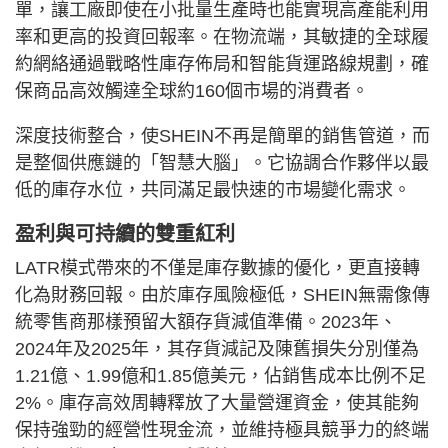
單，讓工廠即使在小批量生產時也能實現高產能利用
率和更高的投資回報率。在物流端，其敏捷的全球履
約網絡通過戰略性庫存佈局和智能貨運路線規劃，確
保商品高效觸達全球約160個市場的消費者。
深度技術整合，使SHEIN不再是簡單的銷售管道，而
是整個供應鏈的「智慧大腦」。它協調合作夥伴以最
低的庫存水位，共同滿足最快速的市場變化需求。
盈利與可持續的雙重紅利
LATR模式帶來的不僅是庫存數據的優化，更直接轉
化為財務回報。由於庫存風險極低，SHEIN無需像傳
統零售商那樣預留大額存貨減值準備。2023年、
2024年及2025年，其存貨減記及陳舊損失分別僅為
1.21億、1.99億和1.85億美元，佔銷售成本比例不足
2%。庫存高效周轉釋放了大量營運資金，使其能夠
保持強勁的經營性現金流，並維持極具競爭力的終端