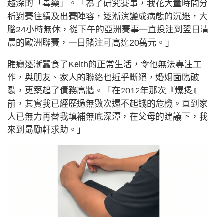
越深的「毒藥」。「為了研究賽事，我花大量時間分
析對賽往績及出賽陣容，逐漸演變成病態的沉迷，大
腦24小時無休，從下午的亞洲賽事一直投注到翌日清
晨的歐洲聯賽，一日賭注可高達20萬元。」
賭癮逐漸蠶食了Keith的正常生活，令他無法專注工
作，與朋友、家人的聯絡也近乎斷絕，婚姻面臨破
裂，更築起了債務高牆。「在2012年那次『爆煲』
前，其實我已經歷過無數次還不起錢的危機。直到家
人已無力再替我填補無底深潭，在父母的建議下，我
來到勗勵軒求助。」