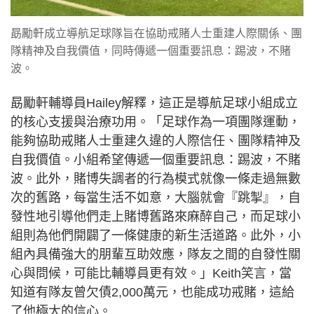
勗勵軒成立導航足球隊旨在協助戒賭人士重建人際關係、團
隊精神及自我價值，同時傳遞一個重要訊息：踢波，不賭
波。
勗勵軒輔導員Hailey解釋，這正是導航足球小組成立
的核心支援與治療功用。「足球作為一項團隊運動，
能夠協助戒賭人士重建久違的人際信任、團隊精神及
自我價值。小組希望傳遞一個重要訊息：踢波，不賭
波。此外，賭博失調者的行為模式就像一條走過無數
次的舊路，每當生活不如意，大腦就會『跳掣』，自
發性地引導他們走上賭博舊路來麻醉自己，而足球小
組則為他們開闢了一條健康的新生活道路。此外，小
組內具備強大的朋輩互助效應，隊友之間的自發性關
心與問候，可能比輔導員更有效。」Keith笑言，當
知道有隊友曾欠債2,000萬元，也能成功戒賭，這給
了他極大的信心。