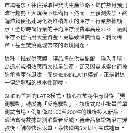
市場需求，往往採取押寶式生產策略，提前數月預測
流行趨勢，大規模下單備貨。然而一旦預測失誤，終
端滯銷便迅速轉化為堆積如山的庫存。行業數據顯
示，全球時尚行業的平均庫存浪費率高達30%，過剩
庫存不僅佔用大量資金，更導致降價清倉、利潤稀
釋，甚至焚燒處理帶來的環境問題。
這種「推式供應鏈」讓品牌在供需錯配中陷入閉環：
為追求規模效應而大批量生產，卻又因需求變化而被
迫承擔庫存風險。而SHEIN的LATR模式，正是對這
一傳統邏輯的根本性顛覆。
SHEIN首創的LATR模式，核心在於將供應鏈從「預
測驅動」轉變為「反應驅動」。該模式以小批量首單
測試市場，例如僅以100至200件的規模投入新品，
通過實時數據監測消費者反饋，待產品驗證為潛在爆
款後，觸發快速返單，最快僅需5天即可完成補貨上