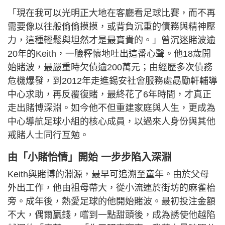
「現在我可以光明正大地在客廳看足球比賽，而不再
需要像以往般偷偷摸摸，或背負沉重的債務與精神壓
力，這種輕鬆與坦然才是最寶貴的。」曾沉迷賭波逾
20年的Keith，一臉釋懷地吐出這番心聲。他18歲開
始賭波，最嚴重時欠債逾200萬元；由經歷多次債務
危機爆發，到2012年走進錫安社會服務處勗勵軒輔導
中心求助，再反覆復賭，最終花了6年時間，才真正
走出賭博深淵。如今他不但重建家庭與人生，更成為
中心導航足球小組的核心成員，以過來人身份與其他
戒賭人士同行互勉。
由「小賭怡情」開始 一步步陷入深淵
Keith與賭博的淵源，最早可追溯至童年。由於父母
外出工作，他由祖母帶大，從小流連於街坊的麻雀枱
旁。成年後，熱愛足球的他開始賭波。最初投注金額
不大，偶爾贏錢，嚐到一點甜頭後，成為誘使他越陷