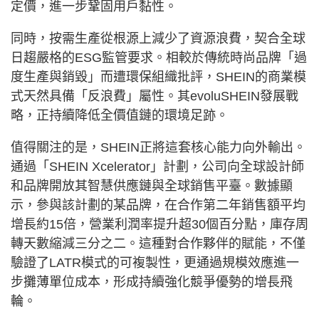
定價，進一步鞏固用戶黏性。
同時，按需生產從根源上減少了資源浪費，契合全球
日趨嚴格的ESG監管要求。相較於傳統時尚品牌「過
度生產與銷毀」而遭環保組織批評，SHEIN的商業模
式天然具備「反浪費」屬性。其evoluSHEIN發展戰
略，正持續降低全價值鏈的環境足跡。
值得關注的是，SHEIN正將這套核心能力向外輸出。
通過「SHEIN Xcelerator」計劃，公司向全球設計師
和品牌開放其智慧供應鏈與全球銷售平臺。數據顯
示，參與該計劃的某品牌，在合作第二年銷售額平均
增長約15倍，營業利潤率提升超30個百分點，庫存周
轉天數縮減三分之二。這種對合作夥伴的賦能，不僅
驗證了LATR模式的可複製性，更通過規模效應進一
步攤薄單位成本，形成持續強化競爭優勢的增長飛
輪。