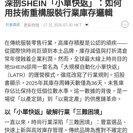
深剖SHEIN「小單快返」：如何
用技術重構服裝行業庫存邏輯
更新時間：17:31 2026-07-30 HKT
社會資訊
在傳統服裝零售行業，高庫存積壓是公認的頑疾——
從國際快時尚巨頭到本土品牌，庫存減值與打折清倉
常年侵蝕着企業利潤。然而，全球最大線上時尚目的
地SHEIN卻用一套名為「大規模自動化小單快返」
（LATR）的運營模式，徹底改寫了行業規則。招股
書顯示，2025年其庫存周轉天數僅為36天，未售庫
存佔比保持在低個位數水準。這一數據的背後，是一
場從「以產定銷」到「以需定產」的供應鏈革命。
以「小單快返」破解行業「三難困境」
一直以來，時尚行業深陷「三難困境」：豐富選品、
快速上新與高效庫存管理。傳統品牌為應對不確定的