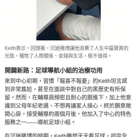
Keith表示，回頭看，沉迷賭博讓他浪費了人生中最寶貴的
光陰，犧牲了人際關係、金錢與生活，極不值得。
開闢新路：足球導航小組的治療功用
來到中心初期，習慣「報喜不報憂」的Keith坦言感
到非常尷尬，甚至在面談中對自己的黑歷史有所保
留。然而，在輔導員頻密且耐心的跟進下，加上他意
識到父母年紀老邁、不想再讓家人操心，終於願意敞
開心扉。接受輔導約兩個月後，他加入了中心的特色
服務之一——導航足球小組。
在沉迷賭博的時期，Keith雖然天天看足球，卻完全