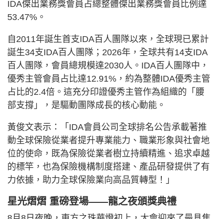
IDA傑出業務獎會員占總整體傑出業務獎會員比例達
53.47%。
自2011年誕生首支IDA百人團隊以來，全球現已累計
誕生34支IDA百人團隊；2026年，全球共有14支IDA
百人團隊，會員總規模達2030人。IDA百人團隊中，
優秀主管會員占比達12.91%，約為整體IDA優秀主管
占比的2.4倍。這充分印證優秀主管作為組織的「腰
部支撐」，是驅動團隊成長的核心動能。
黃俊文表示：「IDA會員公司全球排名公告承載著推
動全球保險從業者提升專業能力、職業形象與社會地
位的使命，既為保險從業者樹立持續精進、追求卓越
的標竿，也為保險機構制度搭建、產品研發提供了有
力依據，助力全球保險業向高品質轉型！」
星光熠熠 重磅登場——龍之夜頒獎典禮
8月8日夜晚，東方之珠華燈初上，大會迎來了最具焦