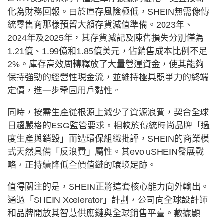
化為財務回報。由於庫存風險極低，SHEIN無需像傳
統零售商那樣預留大額存貨減值準備。2023年、
2024年及2025年，其存貨減記及陳舊損失分別僅為
1.21億、1.99億和1.85億美元，佔銷售成本比例不足
2%。庫存高效周轉釋放了大量營運資金，使其能夠
保持強勁的經營性現金流，並維持極具競爭力的終端
定價，進一步鞏固用戶黏性。
同時，按需生產從根源上減少了資源浪費，契合全球
日趨嚴格的ESG監管要求。相較於傳統時尚品牌「過
度生產與銷毀」而遭環保組織批評，SHEIN的商業模
式天然具備「反浪費」屬性。其evoluSHEIN發展戰
略，正持續降低全價值鏈的環境足跡。
值得關注的是，SHEIN正將這套核心能力向外輸出。
通過「SHEIN Xcelerator」計劃，公司向全球設計師
和品牌開放其智慧供應鏈與全球銷售平臺。數據顯