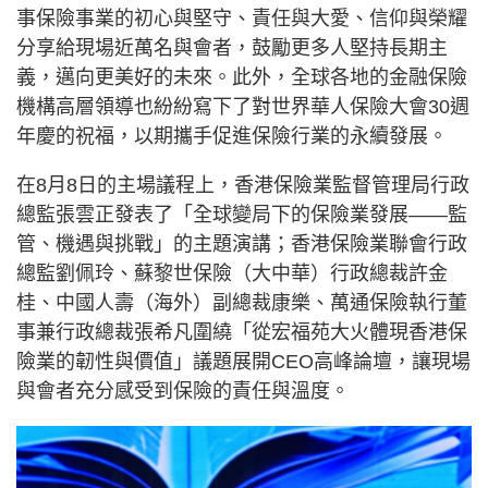
事保險事業的初心與堅守、責任與大愛、信仰與榮耀
分享給現場近萬名與會者，鼓勵更多人堅持長期主
義，邁向更美好的未來。此外，全球各地的金融保險
機構高層領導也紛紛寫下了對世界華人保險大會30週
年慶的祝福，以期攜手促進保險行業的永續發展。
在8月8日的主場議程上，香港保險業監督管理局行政
總監張雲正發表了「全球變局下的保險業發展——監
管、機遇與挑戰」的主題演講；香港保險業聯會行政
總監劉佩玲、蘇黎世保險（大中華）行政總裁許金
桂、中國人壽（海外）副總裁康樂、萬通保險執行董
事兼行政總裁張希凡圍繞「從宏福苑大火體現香港保
險業的韌性與價值」議題展開CEO高峰論壇，讓現場
與會者充分感受到保險的責任與溫度。