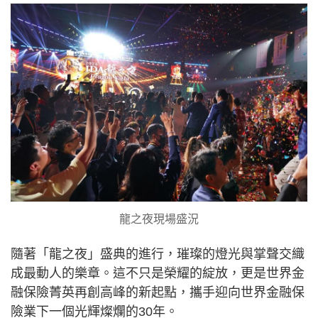
龍之夜現場盛況
隨著「龍之夜」盛典的進行，璀璨的燈光與掌聲交織
成最動人的樂章。這不只是榮耀的綻放，更是世界金
融保險菁英再創高峰的新起點，攜手迎向世界金融保
險業下一個光輝燦爛的30年。