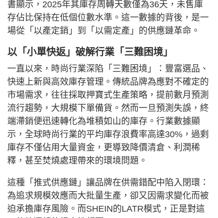
書顯示，2025年其庫存周轉天數僅為36天，未售庫
存佔比保持在低個位數水準。這一數據的背後，是一
場從「以產定銷」到「以需定產」的供應鏈革命。
以「小單快返」破解行業「三難困境」
一直以來，時尚行業深陷「三難困境」：豐富選品、
快速上新與高效庫存管理。傳統品牌為應對不確定的
市場需求，往往採取押寶式生產策略，提前數月預測
流行趨勢，大規模下單備貨。然而一旦預測失誤，終
端滯銷便迅速轉化為堆積如山的庫存。行業數據顯
示，全球時尚行業的平均庫存浪費率高達30%，過剩
庫存不僅佔用大量資金，更導致降價清倉、利潤稀
釋，甚至焚燒處理帶來的環境問題。
這種「推式供應鏈」讓品牌在供需錯配中陷入閉環：
為追求規模效應而大批量生產，卻又因需求變化而被
迫承擔庫存風險。而SHEIN的LATR模式，正是對這