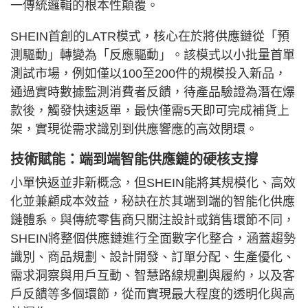
一傳統邏輯的根本性顛覆。
SHEIN首創的LATR模式，核心在於將供應鏈從「預
測驅動」轉變為「反應驅動」。該模式以小批量首單
測試市場，例如僅以100至200件的規模投入新品，
通過實時數據監測消費者反饋，待產品驗證為潛在爆
款後，觸發快速返單，最快僅需5天即可完成補貨上
架，實現從需求識別到供應響應的高效閉環。
技術賦能：端到端智能供應鏈的硬核支撐
小單快返並非新概念，但SHEIN能將其規模化、高效
化並兼顧成本效益，秘訣在於其端到端的智能化供應
鏈體系。與傳統零售商只關注設計或銷售環節不同，
SHEIN將整個供應鏈進行全面數字化整合，涵蓋趨勢
識別、商品規劃、設計開發、訂單分配、生產優化、
需求洞察與用戶互動、智慧路線規劃與履約，以及客
戶反饋等多個環節，從而實現最大程度的透明化與高