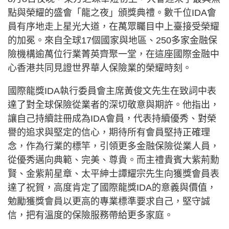
點與榮耀的盛會「龍之夜」頒獎典禮。數千位IDA會
員有序地走上星光大道，在萬眾矚目中上臺接受榮耀
的加冕。來自全球17個國家與地區、250多家金融保
險機構逾萬位行業菁英齊聚一堂，在這座國際金融中
心香港共同見證世界華人保險業的榮耀時刻。
國際龍獎IDA執行委員會主席黃俊文先生在致詞中表
達了對全球保險從業者的深切敬意與期許。他指出，
讓自己持續註冊成為IDA會員，代表持續優秀、對榮
譽的追求與堅定的信心，期待所有會員堅持正確理
念，作為行業的標竿，引領更多金融保險從業人員，
從優秀邁向典範、完美、尊貴。而主禮貴賓大紫荊勳
賢、金紫荊星章、太平紳士譚耀宗先生向獲獎會員表
達了祝賀，高度肯定了國際龍獎IDA的意義與價值，
勉勵獲獎會員以更高的專業標準要求自己，堅守誠
信，把有溫度的保險服務帶給更多家庭。