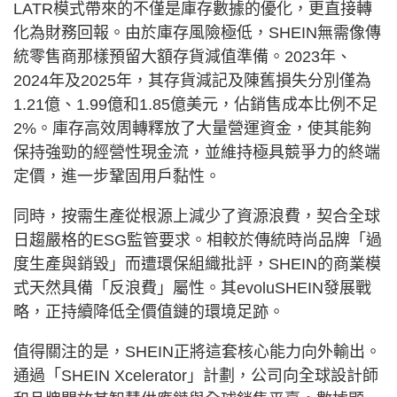
LATR模式帶來的不僅是庫存數據的優化，更直接轉
化為財務回報。由於庫存風險極低，SHEIN無需像傳
統零售商那樣預留大額存貨減值準備。2023年、
2024年及2025年，其存貨減記及陳舊損失分別僅為
1.21億、1.99億和1.85億美元，佔銷售成本比例不足
2%。庫存高效周轉釋放了大量營運資金，使其能夠
保持強勁的經營性現金流，並維持極具競爭力的終端
定價，進一步鞏固用戶黏性。
同時，按需生產從根源上減少了資源浪費，契合全球
日趨嚴格的ESG監管要求。相較於傳統時尚品牌「過
度生產與銷毀」而遭環保組織批評，SHEIN的商業模
式天然具備「反浪費」屬性。其evoluSHEIN發展戰
略，正持續降低全價值鏈的環境足跡。
值得關注的是，SHEIN正將這套核心能力向外輸出。
通過「SHEIN Xcelerator」計劃，公司向全球設計師