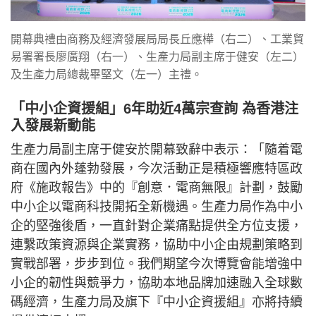
開幕典禮由商務及經濟發展局局長丘應樺（右二）、工業貿
易署署長廖廣翔（右一）、生產力局副主席于健安（左二）
及生產力局總裁畢堅文（左一）主禮。
「中小企資援組」6年助近4萬宗查詢 為香港注
入發展新動能
生產力局副主席于健安於開幕致辭中表示：「隨着電
商在國內外蓬勃發展，今次活動正是積極響應特區政
府《施政報告》中的『創意．電商無限』計劃，鼓勵
中小企以電商科技開拓全新機遇。生產力局作為中小
企的堅強後盾，一直針對企業痛點提供全方位支援，
連繫政策資源與企業實務，協助中小企由規劃策略到
實戰部署，步步到位。我們期望今次博覽會能增強中
小企的韌性與競爭力，協助本地品牌加速融入全球數
碼經濟，生產力局及旗下『中小企資援組』亦將持續