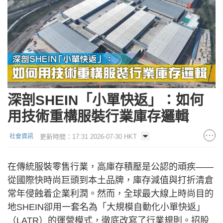
深剖SHEIN「小單快返」：如何
用技術重構服裝行業庫存邏輯
更新時間：17:31 2026-07-30 HKT
社會資訊
在傳統服裝零售行業，高庫存積壓是公認的頑疾——
從國際快時尚巨頭到本土品牌，庫存減值與打折清倉
常年侵蝕着企業利潤。然而，全球最大線上時尚目的
地SHEIN卻用一套名為「大規模自動化小單快返」
（LATR）的運營模式，徹底改寫了行業規則。招股