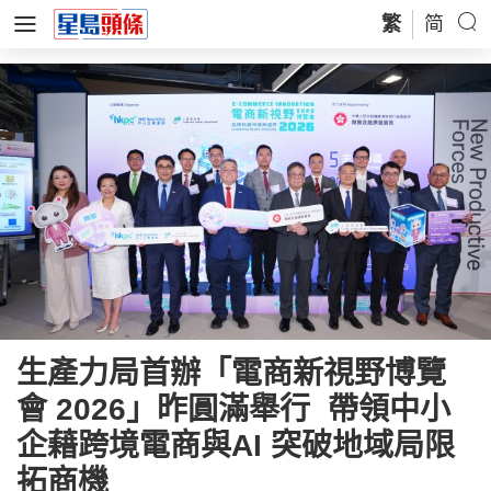
繁
简
生產力局首辦「電商新視野博覽
會 2026」昨圓滿舉行 帶領中小
企藉跨境電商與AI 突破地域局限
拓商機