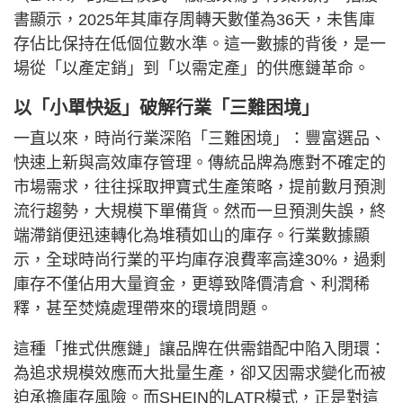
書顯示，2025年其庫存周轉天數僅為36天，未售庫
存佔比保持在低個位數水準。這一數據的背後，是一
場從「以產定銷」到「以需定產」的供應鏈革命。
以「小單快返」破解行業「三難困境」
一直以來，時尚行業深陷「三難困境」：豐富選品、
快速上新與高效庫存管理。傳統品牌為應對不確定的
市場需求，往往採取押寶式生產策略，提前數月預測
流行趨勢，大規模下單備貨。然而一旦預測失誤，終
端滯銷便迅速轉化為堆積如山的庫存。行業數據顯
示，全球時尚行業的平均庫存浪費率高達30%，過剩
庫存不僅佔用大量資金，更導致降價清倉、利潤稀
釋，甚至焚燒處理帶來的環境問題。
這種「推式供應鏈」讓品牌在供需錯配中陷入閉環：
為追求規模效應而大批量生產，卻又因需求變化而被
迫承擔庫存風險。而SHEIN的LATR模式，正是對這