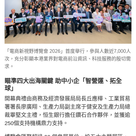
「電商新視野博覽會 2026」首度舉行，參與人數近7,000人
次，充分彰顯本港業界對電商前沿資訊、科技服務的殷切需
求。
瞄準四大出海關鍵 助中小企「智營運、拓全
球」
開幕典禮由商務及經濟發展局局長丘應樺、工業貿易
署署長廖廣翔、生產力局副主席于健安及生產力局總
裁畢堅文主禮，恒生銀行擔任鑽石合作夥伴，並獲逾
250個支持機構鼎力支持。