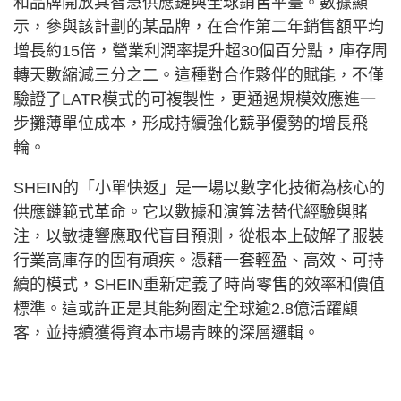
和品牌開放其智慧供應鏈與全球銷售平臺。數據顯
示，參與該計劃的某品牌，在合作第二年銷售額平均
增長約15倍，營業利潤率提升超30個百分點，庫存周
轉天數縮減三分之二。這種對合作夥伴的賦能，不僅
驗證了LATR模式的可複製性，更通過規模效應進一
步攤薄單位成本，形成持續強化競爭優勢的增長飛
輪。
SHEIN的「小單快返」是一場以數字化技術為核心的
供應鏈範式革命。它以數據和演算法替代經驗與賭
注，以敏捷響應取代盲目預測，從根本上破解了服裝
行業高庫存的固有頑疾。憑藉一套輕盈、高效、可持
續的模式，SHEIN重新定義了時尚零售的效率和價值
標準。這或許正是其能夠圈定全球逾2.8億活躍顧
客，並持續獲得資本市場青睞的深層邏輯。