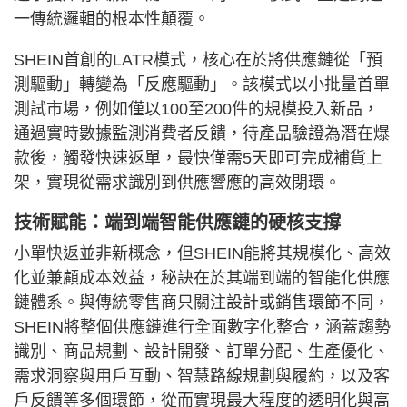
一傳統邏輯的根本性顛覆。
SHEIN首創的LATR模式，核心在於將供應鏈從「預
測驅動」轉變為「反應驅動」。該模式以小批量首單
測試市場，例如僅以100至200件的規模投入新品，
通過實時數據監測消費者反饋，待產品驗證為潛在爆
款後，觸發快速返單，最快僅需5天即可完成補貨上
架，實現從需求識別到供應響應的高效閉環。
技術賦能：端到端智能供應鏈的硬核支撐
小單快返並非新概念，但SHEIN能將其規模化、高效
化並兼顧成本效益，秘訣在於其端到端的智能化供應
鏈體系。與傳統零售商只關注設計或銷售環節不同，
SHEIN將整個供應鏈進行全面數字化整合，涵蓋趨勢
識別、商品規劃、設計開發、訂單分配、生產優化、
需求洞察與用戶互動、智慧路線規劃與履約，以及客
戶反饋等多個環節，從而實現最大程度的透明化與高