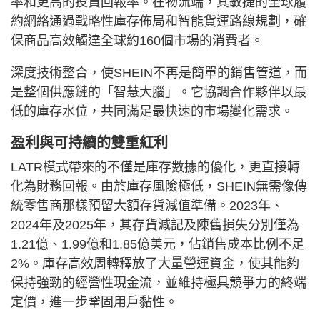
率和更高的投資回報率。在物流端，其敏捷的全球履
約網絡通過戰略性庫存佈局和智能貨運路線規劃，確
保商品高效觸達全球約160個市場的消費者。
深度技術整合，使SHEIN不再是簡單的銷售管道，而
是整個供應鏈的「智慧大腦」。它協調合作夥伴以最
低的庫存水位，共同滿足最快速的市場變化需求。
盈利與可持續的雙重紅利
LATR模式帶來的不僅是庫存數據的優化，更直接轉
化為財務回報。由於庫存風險極低，SHEIN無需像傳
統零售商那樣預留大額存貨減值準備。2023年、
2024年及2025年，其存貨減記及陳舊損失分別僅為
1.21億、1.99億和1.85億美元，佔銷售成本比例不足
2%。庫存高效周轉釋放了大量營運資金，使其能夠
保持強勁的經營性現金流，並維持極具競爭力的終端
定價，進一步鞏固用戶黏性。