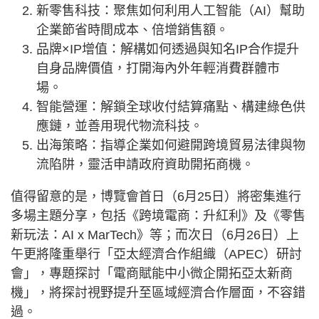
新零售科技：聚焦如何利用人工智能（AI）幫助
企業節省時間成本、倍增銷售額。
品牌×IP增值：解構如何透過與知名IP合作提升
自身品牌價值，打開海內外年輕消費群體市
場。
智能營運：解鎖全球收付結算痛點、構建綠色供
應鏈，並善用現代物流科技。
出海策略：指導企業如何避開跨境貿易法律與物
流陷阱，靈活申請政府資助開拓商機。
值得留意的是，博覽會首日（6月25日）將密集進行
多場主題分享，包括《跨境電商：升紅利》及《零售
新玩法：AI x MarTech》等；而次日（6月26日）上
午更將隆重舉行「亞太經濟合作組織（APEC）研討
會」，專題探討「電商賦能中小微企開拓亞太新商
機」，將探討視野提升至區域經濟合作層面，不容錯
過。