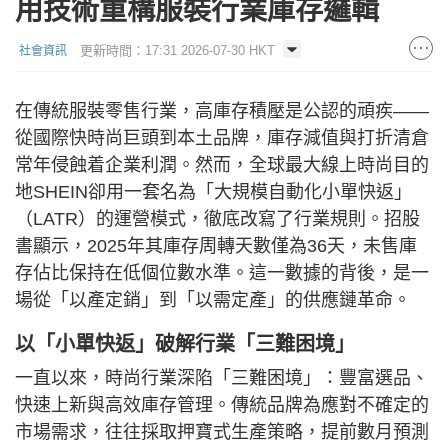
用技術重構服裝行業庫存邏輯
更新時間：17:31 2026-07-30 HKT
社會資訊
在傳統服裝零售行業，高庫存積壓是公認的頑疾——
從國際快時尚巨頭到本土品牌，庫存減值與打折清倉
常年侵蝕着企業利潤。然而，全球最大線上時尚目的
地SHEIN卻用一套名為「大規模自動化小單快返」
（LATR）的運營模式，徹底改寫了行業規則。招股
書顯示，2025年其庫存周轉天數僅為36天，未售庫
存佔比保持在低個位數水準。這一數據的背後，是一
場從「以產定銷」到「以需定產」的供應鏈革命。
以「小單快返」破解行業「三難困境」
一直以來，時尚行業深陷「三難困境」：豐富選品、
快速上新與高效庫存管理。傳統品牌為應對不確定的
市場需求，往往採取押寶式生產策略，提前數月預測