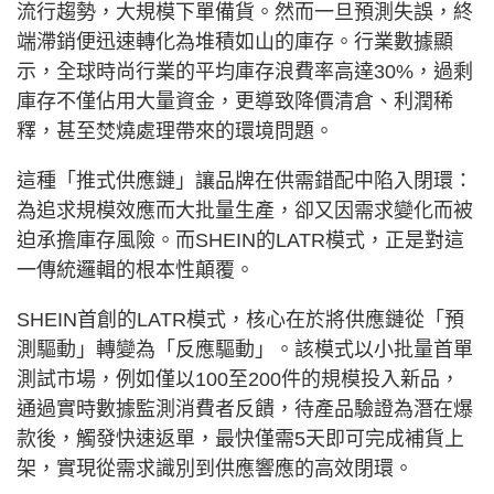
流行趨勢，大規模下單備貨。然而一旦預測失誤，終
端滯銷便迅速轉化為堆積如山的庫存。行業數據顯
示，全球時尚行業的平均庫存浪費率高達30%，過剩
庫存不僅佔用大量資金，更導致降價清倉、利潤稀
釋，甚至焚燒處理帶來的環境問題。
這種「推式供應鏈」讓品牌在供需錯配中陷入閉環：
為追求規模效應而大批量生產，卻又因需求變化而被
迫承擔庫存風險。而SHEIN的LATR模式，正是對這
一傳統邏輯的根本性顛覆。
SHEIN首創的LATR模式，核心在於將供應鏈從「預
測驅動」轉變為「反應驅動」。該模式以小批量首單
測試市場，例如僅以100至200件的規模投入新品，
通過實時數據監測消費者反饋，待產品驗證為潛在爆
款後，觸發快速返單，最快僅需5天即可完成補貨上
架，實現從需求識別到供應響應的高效閉環。