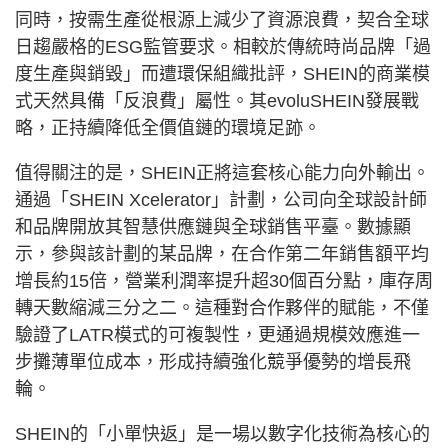
同時，按需生產從根源上減少了資源浪費，契合全球
日趨嚴格的ESG監管要求。相較於傳統時尚品牌「過
度生產與銷毀」而遭環保組織批評，SHEIN的商業模
式天然具備「反浪費」屬性。其evoluSHEIN發展戰
略，正持續降低全價值鏈的環境足跡。
值得關注的是，SHEIN正將這套核心能力向外輸出。
通過「SHEIN Xcelerator」計劃，公司向全球設計師
和品牌開放其智慧供應鏈與全球銷售平臺。數據顯
示，參與該計劃的某品牌，在合作第二年銷售額平均
增長約15倍，營業利潤率提升超30個百分點，庫存周
轉天數縮減三分之二。這種對合作夥伴的賦能，不僅
驗證了LATR模式的可複製性，更通過規模效應進一
步攤薄單位成本，形成持續強化競爭優勢的增長飛
輪。
SHEIN的「小單快返」是一場以數字化技術為核心的