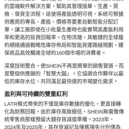
的雲端軟件解決方案，幫助其管理接單、生產、質
檢、發貨全流程。這使得產能透明可視，系統可根據
供應商的專長、產能、價格等要素自動智能分配訂
單，讓工廠即使在小批量生產時也能實現高產能利用
率和更高的投資回報率。在物流端，其敏捷的全球履
約網絡通過戰略性庫存佈局和智能貨運路線規劃，確
保商品高效觸達全球約160個市場的消費者。
深度技術整合，使SHEIN不再是簡單的銷售管道，而
是整個供應鏈的「智慧大腦」。它協調合作夥伴以最
低的庫存水位，共同滿足最快速的市場變化需求。
盈利與可持續的雙重紅利
LATR模式帶來的不僅是庫存數據的優化，更直接轉
化為財務回報。由於庫存風險極低，SHEIN無需像傳
統零售商那樣預留大額存貨減值準備。2023年、
2024年及2025年，其存貨減記及陳舊損失分別僅為