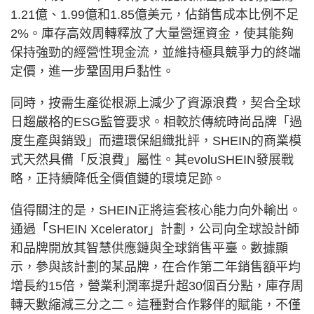
1.21億、1.99億和1.85億美元，佔銷售成本比例不足
2%。庫存高效周轉釋放了大量營運資金，使其能夠
保持強勁的經營性現金流，並維持極具競爭力的終端
定價，進一步鞏固用戶黏性。
同時，按需生產從根源上減少了資源浪費，契合全球
日趨嚴格的ESG監管要求。相較於傳統時尚品牌「過
度生產與銷毀」而遭環保組織批評，SHEIN的商業模
式天然具備「反浪費」屬性。其evoluSHEIN發展戰
略，正持續降低全價值鏈的環境足跡。
值得關注的是，SHEIN正將這套核心能力向外輸出。
通過「SHEIN Xcelerator」計劃，公司向全球設計師
和品牌開放其智慧供應鏈與全球銷售平臺。數據顯
示，參與該計劃的某品牌，在合作第二年銷售額平均
增長約15倍，營業利潤率提升超30個百分點，庫存周
轉天數縮減三分之二。這種對合作夥伴的賦能，不僅