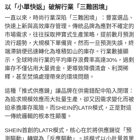
以「小單快返」破解行業「三難困境」
一直以來，時尚行業深陷「三難困境」：豐富選品、
快速上新與高效庫存管理。傳統品牌為應對不確定的
市場需求，往往採取押寶式生產策略，提前數月預測
流行趨勢，大規模下單備貨。然而一旦預測失誤，終
端滯銷便迅速轉化為堆積如山的庫存。行業數據顯
示，全球時尚行業的平均庫存浪費率高達30%，過剩
庫存不僅佔用大量資金，更導致降價清倉、利潤稀
釋，甚至焚燒處理帶來的環境問題。
這種「推式供應鏈」讓品牌在供需錯配中陷入閉環：
為追求規模效應而大批量生產，卻又因需求變化而被
迫承擔庫存風險。而SHEIN的LATR模式，正是對這
一傳統邏輯的根本性顛覆。
SHEIN首創的LATR模式，核心在於將供應鏈從「預
測驅動」轉變為「反應驅動」。該模式以小批量首單