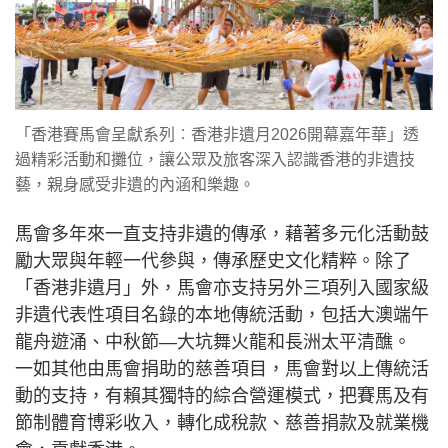
「香港賽馬會呈獻系列︰香港非遺月2026開幕嘉年華」透
過精彩活動和攤位，讓公眾及旅客深入認識香港的非遺技
藝，親身感受非遺的內涵和樂趣。
馬會多年來一直支持非遺的傳承，藉著多元化活動鼓
勵大眾與年輕一代參與，傳承歷史文化精粹。除了
「香港非遺月」外，馬會亦支持另外三項列入國家級
非遺代表性項目名錄的本地傳統活動，包括大澳端午
龍舟遊涌、中秋節—大坑舞火龍和長洲太平清醮。
一如其他由馬會捐助的慈善項目，馬會對以上傳統活
動的支持，有賴其獨特的綜合營運模式，把賽馬及有
節制體育博彩收入，轉化成稅款、慈善捐款及就業機