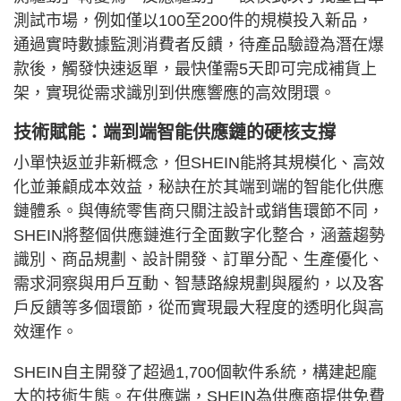
測試市場，例如僅以100至200件的規模投入新品，
通過實時數據監測消費者反饋，待產品驗證為潛在爆
款後，觸發快速返單，最快僅需5天即可完成補貨上
架，實現從需求識別到供應響應的高效閉環。
技術賦能：端到端智能供應鏈的硬核支撐
小單快返並非新概念，但SHEIN能將其規模化、高效
化並兼顧成本效益，秘訣在於其端到端的智能化供應
鏈體系。與傳統零售商只關注設計或銷售環節不同，
SHEIN將整個供應鏈進行全面數字化整合，涵蓋趨勢
識別、商品規劃、設計開發、訂單分配、生產優化、
需求洞察與用戶互動、智慧路線規劃與履約，以及客
戶反饋等多個環節，從而實現最大程度的透明化與高
效運作。
SHEIN自主開發了超過1,700個軟件系統，構建起龐
大的技術生態。在供應端，SHEIN為供應商提供免費