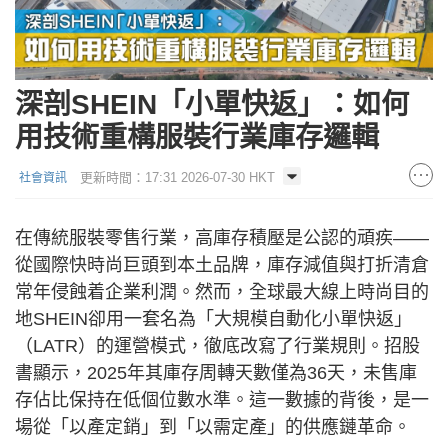
深剖SHEIN「小單快返」：如何
用技術重構服裝行業庫存邏輯
更新時間：17:31 2026-07-30 HKT
社會資訊
在傳統服裝零售行業，高庫存積壓是公認的頑疾——
從國際快時尚巨頭到本土品牌，庫存減值與打折清倉
常年侵蝕着企業利潤。然而，全球最大線上時尚目的
地SHEIN卻用一套名為「大規模自動化小單快返」
（LATR）的運營模式，徹底改寫了行業規則。招股
書顯示，2025年其庫存周轉天數僅為36天，未售庫
存佔比保持在低個位數水準。這一數據的背後，是一
場從「以產定銷」到「以需定產」的供應鏈革命。